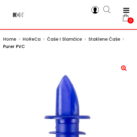
0
Home
HoReCa
Čaše I Slamčice
Staklene Čaše
Purer PVC