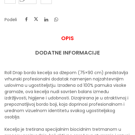
Podeli
OPIS
DODATNE INFORMACIJE
Roll Drap bordo kecelja sa džepom (75×90 cm) predstavlja
vrhunski profesionalni dodatak namenjen najzahtevnijim
uslovima u ugostiteljstju. Izrađena od 100% pamuka visoke
gramaže, ova kecelja nudi savršen balans između
izdržljivosti, higijene i udobnosti. Dizajnirana je u atraktivnoj i
prepoznatljivoj bordo boji, koja doprinosi profesionalnom i
urednom vizuelnom identitetu svakog ugostiteljskog
osoblja.
Kecelja je tretirana specijalnim biocidnim tretmanom u