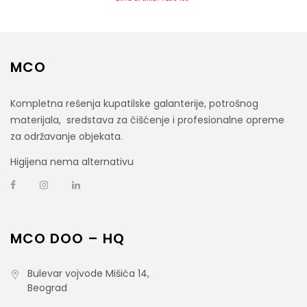
MCO
Kompletna rešenja kupatilske galanterije, potrošnog
materijala, sredstava za čišćenje i profesionalne opreme
za održavanje objekata.
Higijena nema alternativu
MCO DOO – HQ
Bulevar vojvode Mišića 14,
Beograd