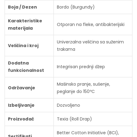
Boja / Dezen
Bordo (Burgundy)
Karakteristike
Otporan na fleke, antibakterijski
materijala
Univerzalna veličina sa suženim
Veličina i kroj
trakama
Dodatna
Integrisan prednji džep
funkcionalnost
Mašinsko pranje, sušenje,
Održavanje
peglanje do 150ºC
Izbeljivanje
Dozvoljeno
Proizvođač
Texia (Roll Drap)
Better Cotton Initiative (BCI),
Sertifikati