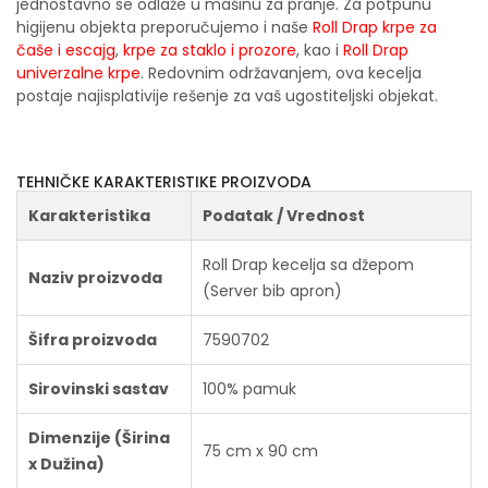
jednostavno se odlaže u mašinu za pranje. Za potpunu
higijenu objekta preporučujemo i naše
Roll Drap krpe za
čaše i escajg
,
krpe za staklo i prozore
, kao i
Roll Drap
univerzalne krpe
. Redovnim održavanjem, ova kecelja
postaje najisplativije rešenje za vaš ugostiteljski objekat.
TEHNIČKE KARAKTERISTIKE PROIZVODA
Karakteristika
Podatak / Vrednost
Roll Drap kecelja sa džepom
Naziv proizvoda
(Server bib apron)
Šifra proizvoda
7590702
Sirovinski sastav
100% pamuk
Dimenzije (Širina
75 cm x 90 cm
x Dužina)