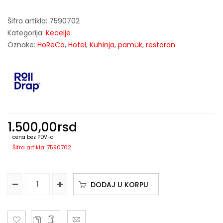
Šifra artikla:
7590702
Kategorija:
Kecelje
Oznake:
HoReCa
,
Hotel
,
Kuhinja
,
pamuk
,
restoran
1.500,00
rsd
cena bez PDV-a
Šifra artikla: 7590702
DODAJ U KORPU