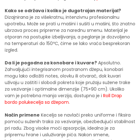
Kako se održava i koliko je dugotrajan materijal?
Dizajnirana je za višekratnu, intenzivnu profesionalnu
upotrebu. Može se prati u mašini i sušiti u mašini, što znatno
ubrzava proces pripreme za narednu smenu. Materijal je
otporan na postupke izbeljivanja, a peglanje je dozvoljeno
na temperaturi do 150ºC, čime se lako vraća besprekoran
izgled.
Da li je pogodna za konobare i kuvare?
Apsolutno.
Zahvaljujući integrisanom prostranom džepu, konobari
mogu lako odložiti notes, olovku ili otvarač, dok kuvari
uživaju u zaštiti i slobodi pokreta koje pružaju sužene trake
za vezivanje i optimalne dimenzije (75×90 cm). Ukoliko
vam je potrebna manja verzija, dostupna je i
Roll Drap
bordo polukecelja sa džepom
.
Način primene
Kecelja se navlači preko uniforme i fiksira
pomoću suženih traka za vezivanje, obezbeđujući stabilnost
pri radu. Zbog visoke moći apsorpcije, idealna je za
pripremu hrane i usluživanje pića. Nakon smene,