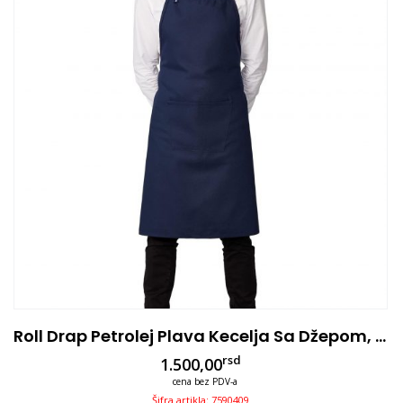
Roll Drap Petrolej Plava Kecelja Sa Džepom, 75×90
rsd
1.500,00
cena bez PDV-a
Šifra artikla: 7590409