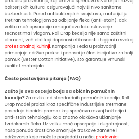
procesu proizvodnje, koji aktivno sprečava stvaranje i razvoj
bakterijskih kultura, osiguravajući najviši nivo sanitarne
bezbednosti. Pored antibakterijskih svojstava, materijal je
tretiran tehnologijom za odbijanje fleka (anti-stain), dok
velika moć apsorpcije omogućava lako rukovanje
tečnostima i vlagom. Roll Drap kecelja nije samo zaštitni
element, već alat koji doprinosi efikasnosti i higijeni u svakoj
profesionalnoj kuhinji
. Kompanija Texia u proizvodnji
primenjuje održive prakse i ponosni je član inicijative za bolji
pamuk (Better Cotton Initiative), što garantuje vrhunski
kvalitet materijala.
Često postavljana pitanja (FAQ)
Zašto je ova kecelja bolja od običnih pamučnih
kecelja?
Za razliku od standardnih pamučnih kecelja, Roll
Drap model prolazi kroz specifične industrijske tretmane:
poseduje biocidni premaz koji sprečava razvoj bakterija i
anti-stain tehnologiju koja znatno olakšava uklanjanje
tvrdokornih fleka. Uz veliku moć apsorpcije i dugotrajnost,
naša ponuda drastično smanjuje troškove zamene i
održavanja koje možete pogledati u našoj
prodavnici
.