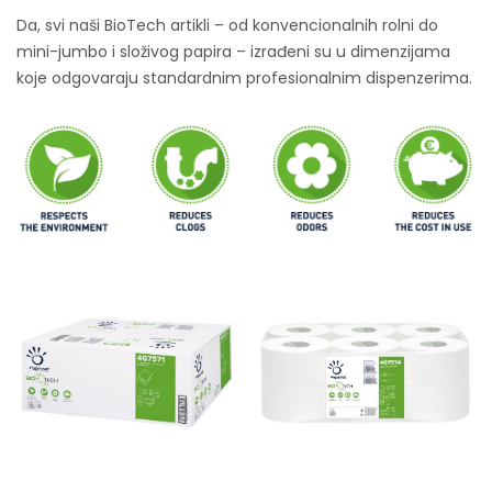
Da, svi naši BioTech artikli – od konvencionalnih rolni do
mini-jumbo i složivog papira – izrađeni su u dimenzijama
koje odgovaraju standardnim profesionalnim dispenzerima.