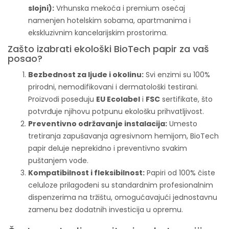
slojni):
Vrhunska mekoća i premium osećaj
namenjen hotelskim sobama, apartmanima i
ekskluzivnim kancelarijskim prostorima.
Zašto izabrati ekološki BioTech papir za vaš
posao?
Bezbednost za ljude i okolinu:
Svi enzimi su 100%
prirodni, nemodifikovani i dermatološki testirani.
Proizvodi poseduju
EU Ecolabel
i
FSC
sertifikate, što
potvrđuje njihovu potpunu ekološku prihvatljivost.
Preventivno održavanje instalacija:
Umesto
tretiranja zapušavanja agresivnom hemijom, BioTech
papir deluje neprekidno i preventivno svakim
puštanjem vode.
Kompatibilnost i fleksibilnost:
Papiri od 100% čiste
celuloze prilagođeni su standardnim profesionalnim
dispenzerima na tržištu, omogućavajući jednostavnu
zamenu bez dodatnih investicija u opremu.