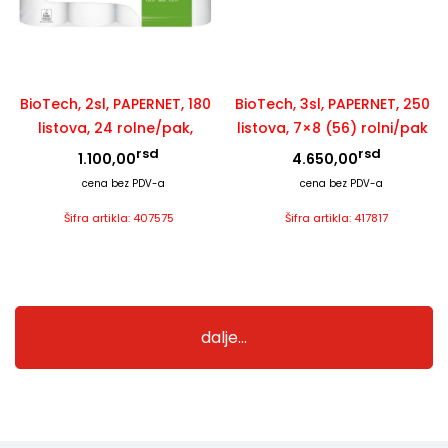
BioTech, 2sl, PAPERNET, 180
BioTech, 3sl, PAPERNET, 250
listova, 24 rolne/pak,
listova, 7×8 (56) rolni/pak
rsd
rsd
1.100,00
4.650,00
cena bez PDV-a
cena bez PDV-a
Šifra artikla: 407575
Šifra artikla: 417817
dalje...