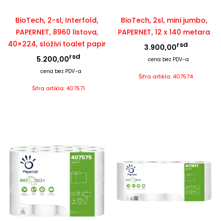
BioTech, 2-sl, Interfold,
BioTech, 2sl, mini jumbo,
PAPERNET, 8960 listova,
PAPERNET, 12 x 140 metara
40×224, složivi toalet papir
rsd
3.900,00
rsd
5.200,00
cena bez PDV-a
cena bez PDV-a
Šifra artikla: 407574
Šifra artikla: 407571