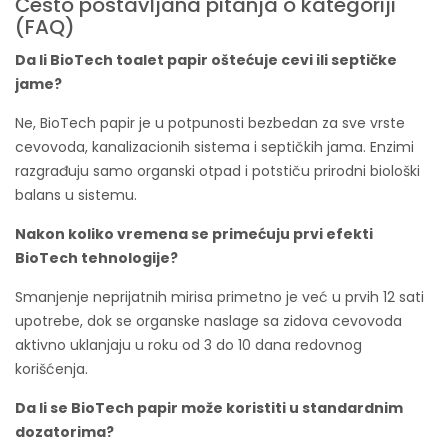
Često postavljana pitanja o kategoriji
(FAQ)
Da li BioTech toalet papir oštećuje cevi ili septičke
jame?
Ne, BioTech papir je u potpunosti bezbedan za sve vrste
cevovoda, kanalizacionih sistema i septičkih jama. Enzimi
razgrađuju samo organski otpad i potstiču prirodni biološki
balans u sistemu.
Nakon koliko vremena se primećuju prvi efekti
BioTech tehnologije?
Smanjenje neprijatnih mirisa primetno je već u prvih 12 sati
upotrebe, dok se organske naslage sa zidova cevovoda
aktivno uklanjaju u roku od 3 do 10 dana redovnog
korišćenja.
Da li se BioTech papir može koristiti u standardnim
dozatorima?