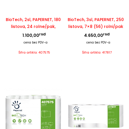
BioTech, 2sl, PAPERNET, 180
BioTech, 3sl, PAPERNET, 250
listova, 24 rolne/pak,
listova, 7×8 (56) rolni/pak
rsd
rsd
1.100,00
4.650,00
cena bez PDV-a
cena bez PDV-a
Šifra artikla: 407575
Šifra artikla: 417817