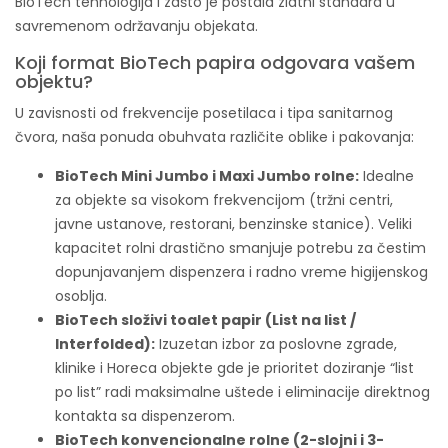
BioTech tehnologija i zašto je postala zlatni standard u
savremenom održavanju objekata.
Koji format BioTech papira odgovara vašem
objektu?
U zavisnosti od frekvencije posetilaca i tipa sanitarnog
čvora, naša ponuda obuhvata različite oblike i pakovanja:
BioTech Mini Jumbo i Maxi Jumbo rolne:
Idealne
za objekte sa visokom frekvencijom (tržni centri,
javne ustanove, restorani, benzinske stanice). Veliki
kapacitet rolni drastično smanjuje potrebu za čestim
dopunjavanjem dispenzera i radno vreme higijenskog
osoblja.
BioTech složivi toalet papir (List na list /
Interfolded):
Izuzetan izbor za poslovne zgrade,
klinike i Horeca objekte gde je prioritet doziranje “list
po list” radi maksimalne uštede i eliminacije direktnog
kontakta sa dispenzerom.
BioTech konvencionalne rolne (2-slojni i 3-