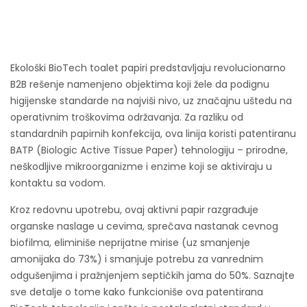
Ekološki BioTech toalet papiri predstavljaju revolucionarno
B2B rešenje namenjeno objektima koji žele da podignu
higijenske standarde na najviši nivo, uz značajnu uštedu na
operativnim troškovima održavanja. Za razliku od
standardnih papirnih konfekcija, ova linija koristi patentiranu
BATP (Biologic Active Tissue Paper) tehnologiju – prirodne,
neškodljive mikroorganizme i enzime koji se aktiviraju u
kontaktu sa vodom.
Kroz redovnu upotrebu, ovaj aktivni papir razgrađuje
organske naslage u cevima, sprečava nastanak cevnog
biofilma, eliminiše neprijatne mirise (uz smanjenje
amonijaka do 73%) i smanjuje potrebu za vanrednim
odgušenjima i pražnjenjem septičkih jama do 50%. Saznajte
sve detalje o tome kako funkcioniše ova patentirana