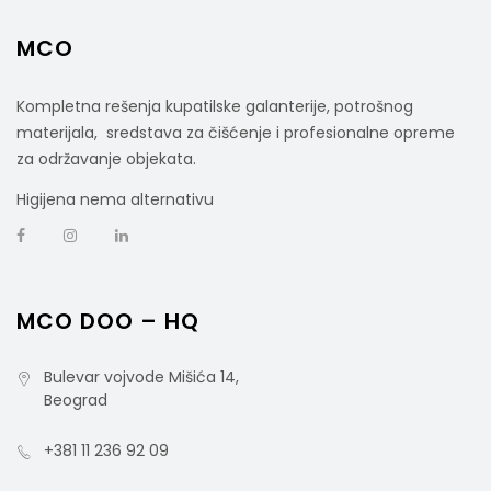
MCO
Kompletna rešenja kupatilske galanterije, potrošnog
materijala, sredstava za čišćenje i profesionalne opreme
za održavanje objekata.
Higijena nema alternativu
MCO DOO – HQ
Bulevar vojvode Mišića 14,
Beograd
+381 11 236 92 09