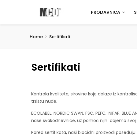
PRODAVNICA
S
Home
Sertifikati
Sertifikati
Kontrola kvaliteta, sirovine koje dolaze iz kontroli
tržištu nude.
ECOLABEL, NORDIC SWAN, FSC, PEFC, INIFAP, BLUE ANG
naše svakodnevnice, uz pomoć njih dajemo svoj d
Pored sertifikata, naši biocidni proizvodi poseduju 