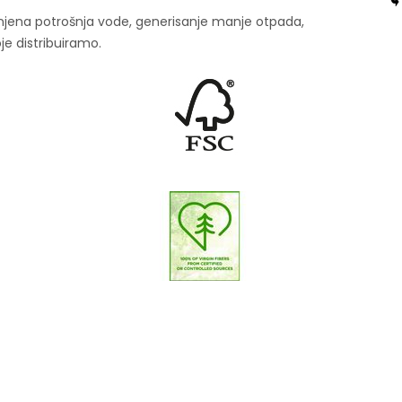
smanjena potrošnja vode, generisanje manje otpada,
je distribuiramo.