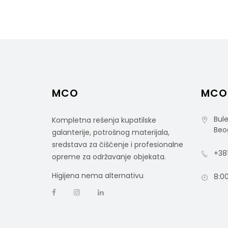
MCO
MCO
Bule
Kompletna rešenja kupatilske
Beo
galanterije, potrošnog materijala,
sredstava za čišćenje i profesionalne
+381
opreme za održavanje objekata.
Higijena nema alternativu
8:00