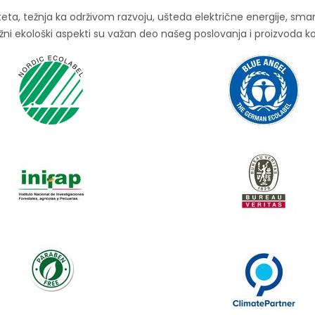
aliteta, težnja ka održivom razvoju, ušteda električne energije, 
žni ekološki aspekti su važan deo našeg poslovanja i proizvoda ko