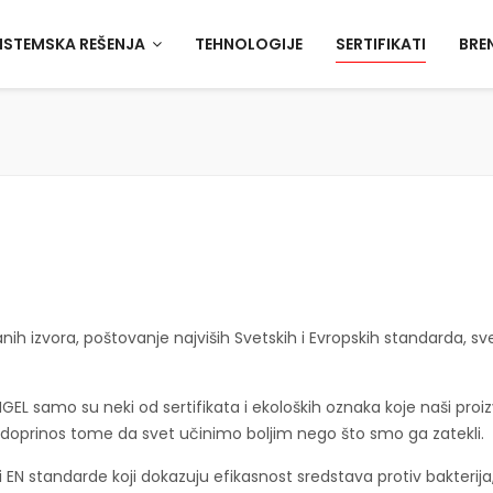
ISTEMSKA REŠENJA
TEHNOLOGIJE
SERTIFIKATI
BRE
sanih izvora, poštovanje najviših Svetskih i Evropskih standarda, s
EL samo su neki od sertifikata i ekoloških oznaka koje naši proiz
oprinos tome da svet učinimo boljim nego što smo ga zatekli.
i EN standarde koji dokazuju efikasnost sredstava protiv bakterija, 