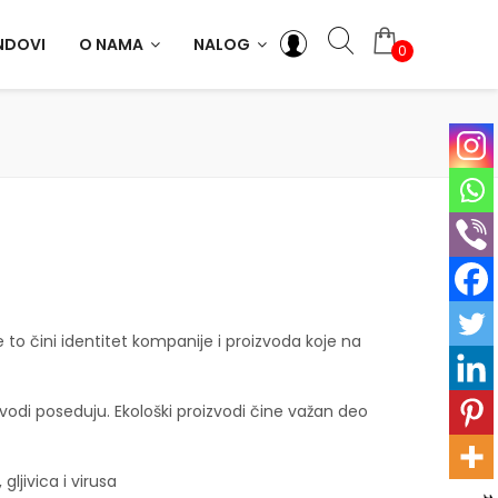
NDOVI
O NAMA
NALOG
0
ve to čini identitet kompanije i proizvoda koje na
vodi poseduju. Ekološki proizvodi čine važan deo
gljivica i virusa