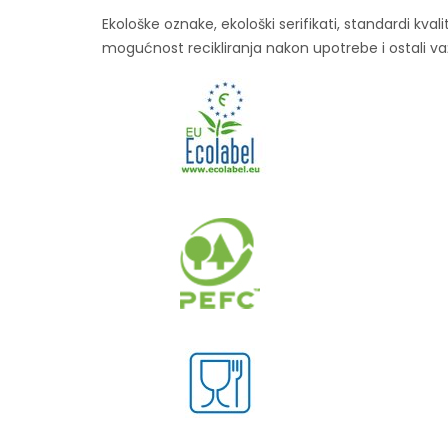
Ekološke oznake, ekološki serifikati, standardi kv
mogućnost recikliranja nakon upotrebe i ostali va