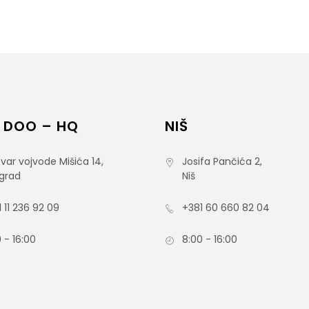
 DOO – HQ
NIŠ
var vojvode Mišića 14,
Josifa Pančića 2,
grad
Niš
 11 236 92 09
+381 60 660 82 04
 - 16:00
8:00 - 16:00