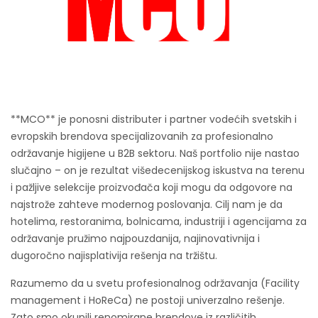
**MCO** je ponosni distributer i partner vodećih svetskih i
evropskih brendova specijalizovanih za profesionalno
održavanje higijene u B2B sektoru. Naš portfolio nije nastao
slučajno – on je rezultat višedecenijskog iskustva na terenu
i pažljive selekcije proizvođača koji mogu da odgovore na
najstrože zahteve modernog poslovanja. Cilj nam je da
hotelima, restoranima, bolnicama, industriji i agencijama za
održavanje pružimo najpouzdanija, najinovativnija i
dugoročno najisplativija rešenja na tržištu.
Razumemo da u svetu profesionalnog održavanja (Facility
management i HoReCa) ne postoji univerzalno rešenje.
Zato smo okupili renomirane brendove iz različitih