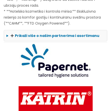
ubrzaju proces rada.
* **Hotelska kozmetika i kontrola mirisa:** Ekskluzivna
rešenja za komfor gostiju i kontinuiranu svežinu prostora
(**CAHM**, **FTD Oxygen Powered**).
Prikaži više o našim partnerima i asortimanu