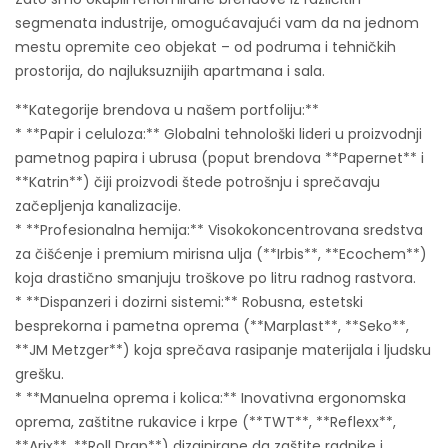
segmenata industrije, omogućavajući vam da na jednom
mestu opremite ceo objekat – od podruma i tehničkih
prostorija, do najluksuznijih apartmana i sala.
**Kategorije brendova u našem portfoliju:**
* **Papir i celuloza:** Globalni tehnološki lideri u proizvodnji
pametnog papira i ubrusa (poput brendova **Papernet** i
**Katrin**) čiji proizvodi štede potrošnju i sprečavaju
začepljenja kanalizacije.
* **Profesionalna hemija:** Visokokoncentrovana sredstva
za čišćenje i premium mirisna ulja (**Irbis**, **Ecochem**)
koja drastično smanjuju troškove po litru radnog rastvora.
* **Dispanzeri i dozirni sistemi:** Robusna, estetski
besprekorna i pametna oprema (**Marplast**, **Seko**,
**JM Metzger**) koja sprečava rasipanje materijala i ljudsku
grešku.
* **Manuelna oprema i kolica:** Inovativna ergonomska
oprema, zaštitne rukavice i krpe (**TWT**, **Reflexx**,
**Arix**, **Roll Drap**) dizajnirane da zaštite radnike i