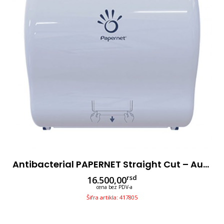
Antibacterial PAPERNET Straight Cut – Autocut, Beli
rsd
16.500,00
cena bez PDV-a
Šifra artikla: 417805