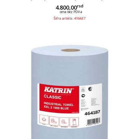
rsd
4.800,00
cena bez PDV-a
Šifra artikla: 416637