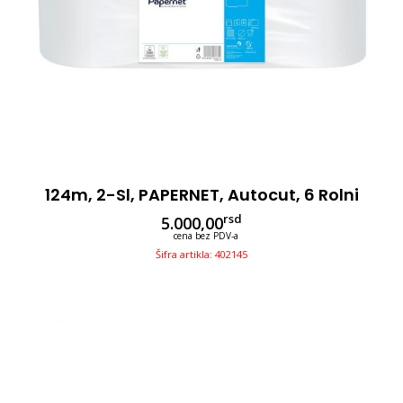
124m, 2-Sl, PAPERNET, Autocut, 6 Rolni
rsd
5.000,00
cena bez PDV-a
Šifra artikla: 402145