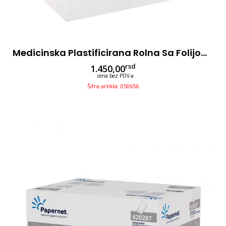
Medicinska Plastificirana Rolna Sa Folijom 80m/58cm, 2-Sl
rsd
1.450,00
cena bez PDV-a
Šifra artikla: 050656