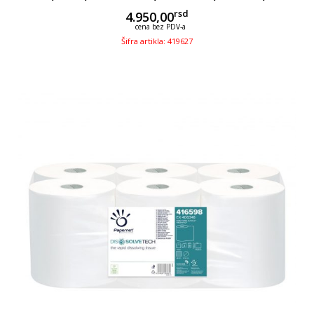
rsd
4.950,00
cena bez PDV-a
Šifra artikla: 419627