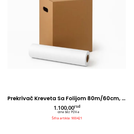
Prekrivač Kreveta Sa Folijom 80m/60cm, 2-Sl
rsd
1.100,00
cena bez PDV-a
Šifra artikla: 900421