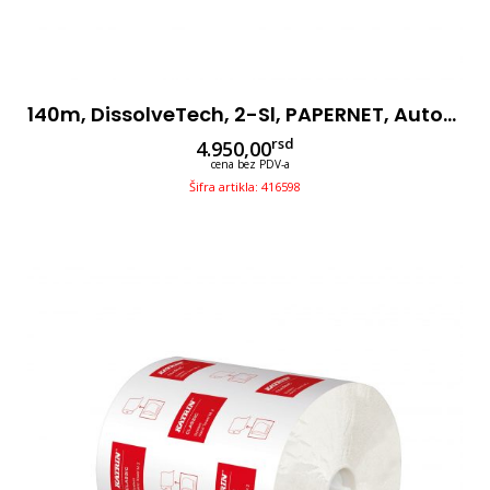
140m, DissolveTech, 2-Sl, PAPERNET, Autocut, 6 Rolni,
rsd
4.950,00
cena bez PDV-a
Šifra artikla: 416598