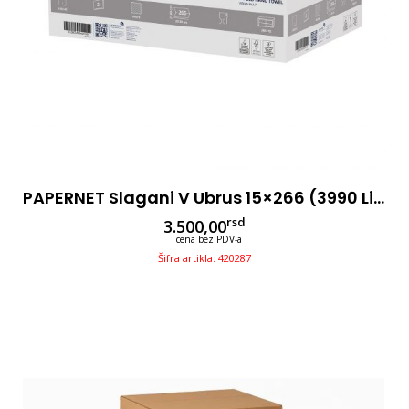
PAPERNET Slagani V Ubrus 15×266 (3990 Listića) – 2 Sl – V – Super
rsd
3.500,00
cena bez PDV-a
Šifra artikla: 420287