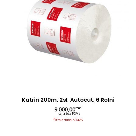
Katrin 200m, 2sl, Autocut, 6 Rolni
rsd
9.000,00
cena bez PDV-a
Šifra artikla: 97425