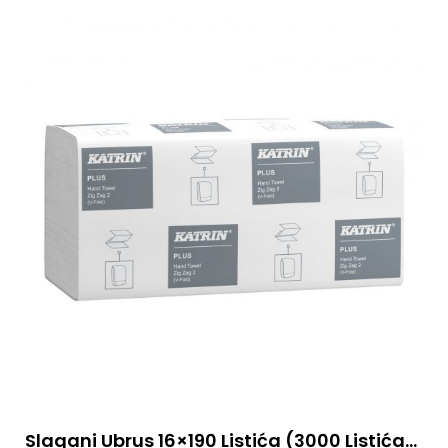
Slagani Ubrus 16×190 Listića (3000 Listića)-2sl Celuloza