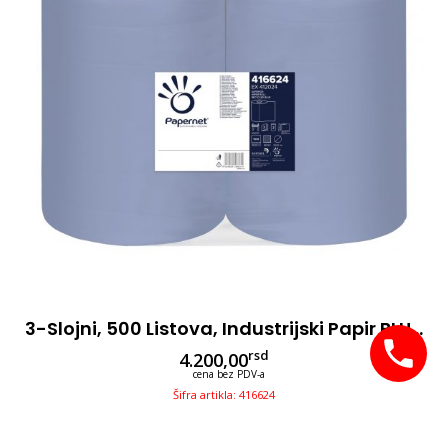
3-Slojni, 500 Listova, Industrijski Papir BLUE, 2 Rolne,
rsd
4.200,00
cena bez PDV-a
Šifra artikla: 416624