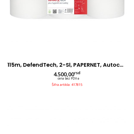
115m, DefendTech, 2-Sl, PAPERNET, Autocut, 6 Rolni
rsd
4.500,00
cena bez PDV-a
Šifra artikla: 417815