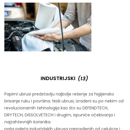
INDUSTRIJSKI
(13)
Papirni ubrusi predstavlju najbolje rešenje za higijensko
brisanje ruku i površina. Naši ubrusi, izrađeni su po nekim od
revolucionarnih tehnologija kao što su DEFENDTECH,
DRYTECH, DISSOLVETECH i drugim, ispuniće očekivanja i
najzahtevnijih korisnika.
naša paleta industrijskih ubrusa napravljenih od celuloze i