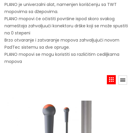
PLANO je univerzalni alat, namenjen korišćenju sa TWT
mopovima sa džepovima.
PLANO mopovi će očistiti površine ispod skoro svakog
nameštaja zahvaljuući konektoru drške koji se može spustiti
na 0 stepeni
Brzo otvaranje i zatvaranje mopova zahvaljujući novom
PadTec sistemu sa dve opruge.
PLANO mopovi se mogu koristiti sa različitim cediljkama
mopova