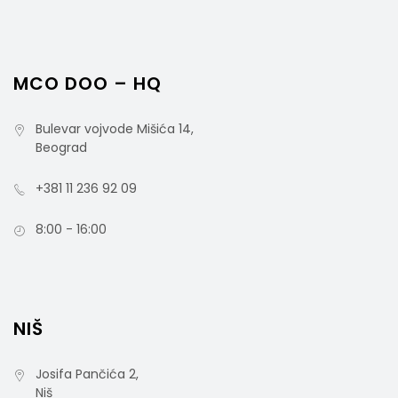
MCO DOO – HQ
Aluminijumska Drška Sa Ergonomskim
Rukohvatom 145cm, Plava
Bulevar vojvode Mišića 14,
Beograd
+381 11 236 92 09
rsd
1.500,00
8:00 - 16:00
cena bez PDV-a
Šifra artikla: TA0100601B
NIŠ
Josifa Pančića 2,
Niš