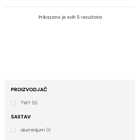
Prikazano je svih 5 rezultata
PROIZVODJAČ
TWT
5
SASTAV
Aluminijumska Drška Sa Ergonomskim
aluminijum
1
Rukohvatom 145cm, Narandžasta