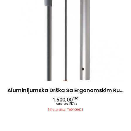
Aluminijumska Drška Sa Ergonomskim Rukohvatom 145cm, Narandžasta
rsd
1.500,00
cena bez PDV-a
Šifra artikla: TA0100601