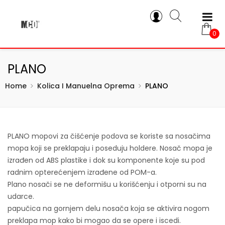
0
PLANO
Home
Kolica I Manuelna Oprema
PLANO
PLANO mopovi za čišćenje podova se koriste sa nosačima
mopa koji se preklapaju i poseduju holdere. Nosač mopa je
izrađen od ABS plastike i dok su komponente koje su pod
radnim opterećenjem izrađene od POM-a.
Plano nosači se ne deformišu u korišćenju i otporni su na
udarce.
papučica na gornjem delu nosača koja se aktivira nogom
preklapa mop kako bi mogao da se opere i iscedi.