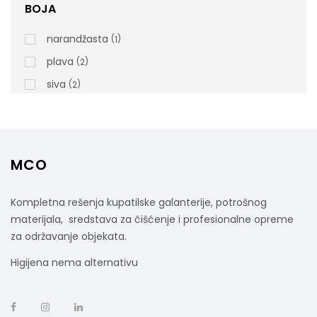
BOJA
rsd
1.500,00
cena bez PDV-a
narandžasta
1
Šifra artikla: TA0100601
plava
2
siva
2
MCO
Kompletna rešenja kupatilske galanterije, potrošnog
materijala, sredstava za čišćenje i profesionalne opreme
za održavanje objekata.
Higijena nema alternativu