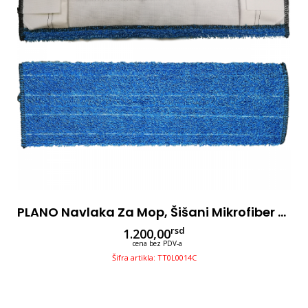
PLANO Navlaka Za Mop, Šišani Mikrofiber 40cm
rsd
1.200,00
cena bez PDV-a
Šifra artikla: TT0L0014C