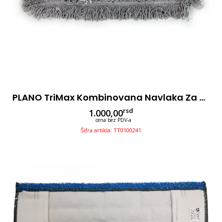
PLANO TriMax Kombinovana Navlaka Za Mop-Mikrofiber, Pamuk I Poliester 40cm
rsd
1.000,00
cena bez PDV-a
Šifra artikla: TT0100241