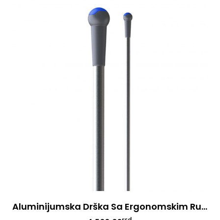
Aluminijumska Drška Sa Ergonomskim Rukohvatom 145cm, Plava
rsd