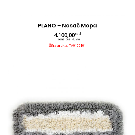
PLANO – Nosač Mopa
rsd
4.100,00
cena bez PDV-a
Šifra artikla: TA0100101