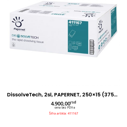
DissolveTech, 2sl, PAPERNET, 250×15 (3750 Listova), V Fold
rsd
4.900,00
cena bez PDV-a
Šifra artikla: 411167