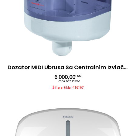
Dozator MIDI Ubrusa Sa Centralnim Izvlačenjem Antibacterial
rsd
6.000,00
cena bez PDV-a
Šifra artikla: 416167