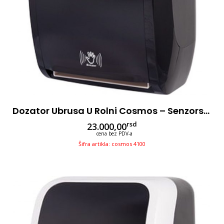
Dozator Ubrusa U Rolni Cosmos – Senzorski – Crni
rsd
23.000,00
cena bez PDV-a
Šifra artikla: cosmos 4100