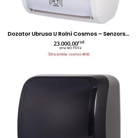
Dozator Ubrusa U Rolni Cosmos – Senzorski – Beli
rsd
23.000,00
cena bez PDV-a
Šifra artikla: cosmos 4050