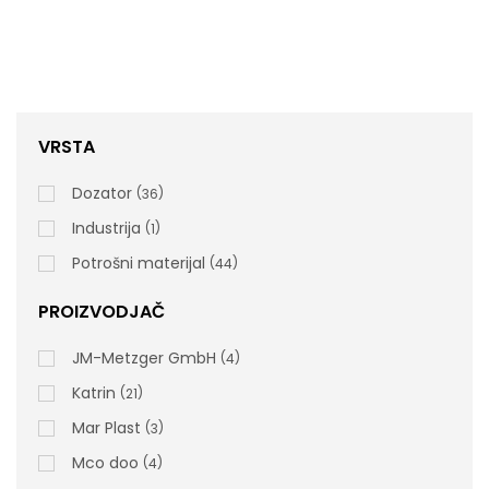
VRSTA
Dozator
36
DissolveTech, 2sl, PAPERNET, 250×15 (3750
Industrija
1
Listova), V Fold
Potrošni materijal
44
PROIZVODJAČ
JM-Metzger GmbH
4
411167 Tehnički list
Katrin
21
Mar Plast
3
rsd
4.900,00
Mco doo
4
cena bez PDV-a
Šifra artikla: 411167