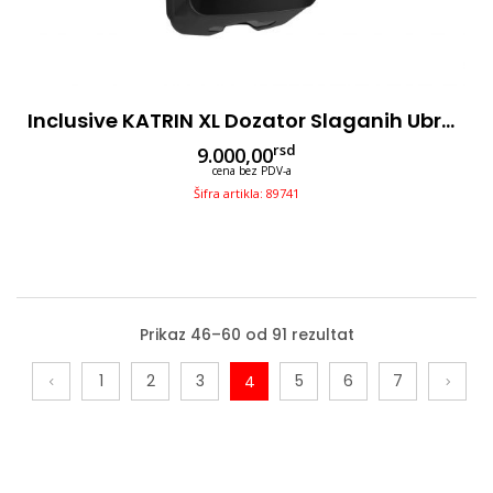
Inclusive KATRIN XL Dozator Slaganih Ubrusa, Crni
rsd
9.000,00
cena bez PDV-a
Šifra artikla: 89741
Prikaz 46–60 od 91 rezultat
1
2
3
5
6
7
4