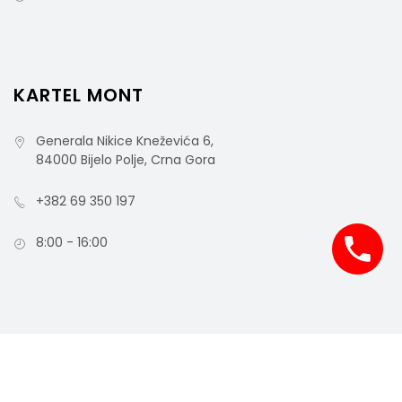
KARTEL MONT
Generala Nikice Kneževića 6,
84000 Bijelo Polje, Crna Gora
+382 69 350 197
8:00 - 16:00
Dozator Mini Autocut Papernet Senzor
COPYRIGHT © 2021 MCO - ALL RIGHTS RESERVED