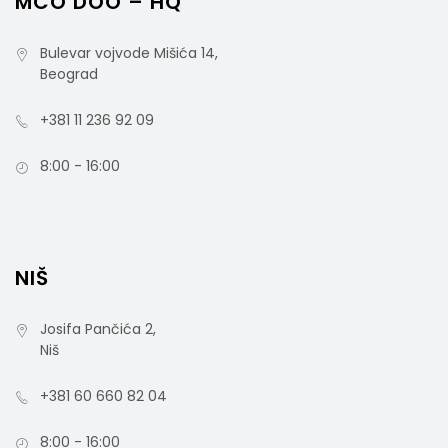
MCO DOO – HQ
Bulevar vojvode Mišića 14,
Dozator MIDI Ubrusa Sa Centralnim
Beograd
Izvlačenjem Antibacterial
+381 11 236 92 09
8:00 - 16:00
416167 Tehnički list
rsd
6.000,00
NIŠ
cena bez PDV-a
Šifra artikla: 416167
Josifa Pančića 2,
Niš
+381 60 660 82 04
8:00 - 16:00