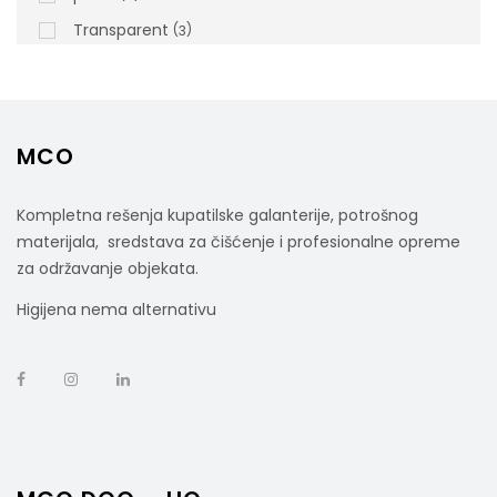
rsd
6.500,00
Transparent
cena bez PDV-a
3
Šifra artikla: 405773
MCO
Kompletna rešenja kupatilske galanterije, potrošnog
materijala, sredstava za čišćenje i profesionalne opreme
za održavanje objekata.
Higijena nema alternativu