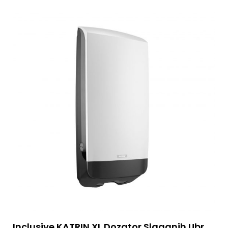
Inclusive KATRIN XL Dozator Slaganih Ubrusa, Beli