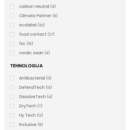
Dozator Industrijskih Rolni
carbon neutral
4
Climate Partner
6
ecolabel
32
food contact
27
fsc
15
400840 Tehnički list
nordic swan
4
rsd
9.300,00
TEHNOLOGIJA
cena bez PDV-a
Šifra artikla: 400840
Antibacterial
11
DefendTech
13
DissolveTech
4
DryTech
7
Hy Tech
12
Inclusive
8