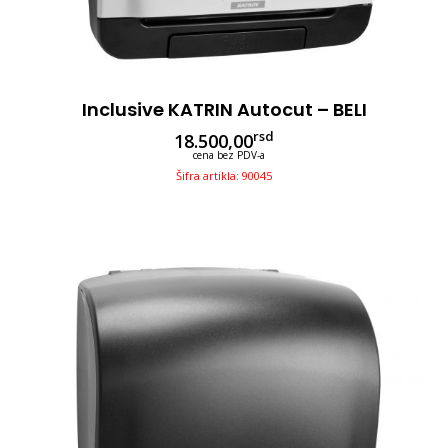
Inclusive KATRIN Autocut – BELI
rsd
18.500,00
cena bez PDV-a
Šifra artikla: 90045