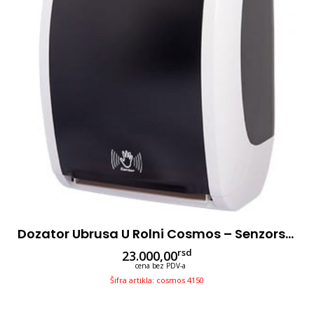
Dozator Ubrusa U Rolni Cosmos – Senzorski – Crno/beli
rsd
23.000,00
cena bez PDV-a
Šifra artikla: cosmos 4150