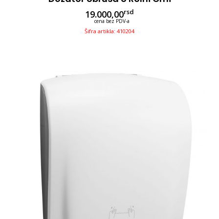
rsd
19.000,00
cena bez PDV-a
Šifra artikla: 410204