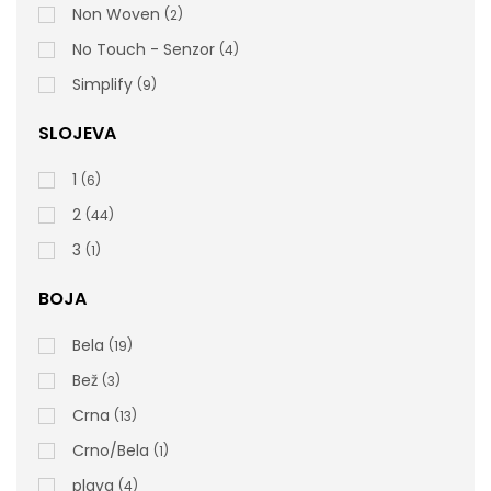
Non Woven
2
No Touch - Senzor
4
Simplify
9
SLOJEVA
1
6
2
44
3
1
Dozator Industrijskog Papira – Wall Stand
BOJA
Bela
19
Bež
3
Crna
13
405773 Tehnički List
Crno/Bela
1
plava
4