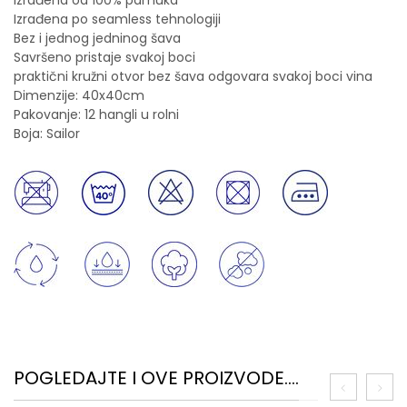
Izrađena od 100% pamuka
Izrađena po seamless tehnologiji
Bez i jednog jedninog šava
Savršeno pristaje svakoj boci
praktični kružni otvor bez šava odgovara svakoj boci vina
Dimenzije: 40x40cm
Pakovanje: 12 hangli u rolni
Boja: Sailor
POGLEDAJTE I OVE PROIZVODE....