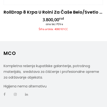
RollDrap 8 Krpa U Rolni Za Čaše Belo/svetlo Plava 40×80, Pamuk
rsd
3.800,00
cena bez PDV-a
Šifra artikla: 4080101CC
MCO
Kompletna rešenja kupatilske galanterije, potrošnog
materijala, sredstava za čišćenje i profesionalne opreme
za održavanje objekata.
Higijena nema alternativu