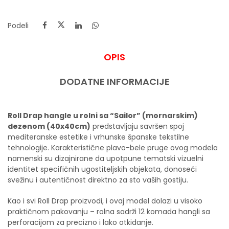
Podeli
OPIS
DODATNE INFORMACIJE
Roll Drap hangle u rolni sa “Sailor” (mornarskim)
dezenom (40x40cm)
predstavljaju savršen spoj
mediteranske estetike i vrhunske španske tekstilne
tehnologije. Karakteristične plavo-bele pruge ovog modela
namenski su dizajnirane da upotpune tematski vizuelni
identitet specifičnih ugostiteljskih objekata, donoseći
svežinu i autentičnost direktno za sto vaših gostiju.
Kao i svi Roll Drap proizvodi, i ovaj model dolazi u visoko
praktičnom pakovanju – rolna sadrži 12 komada hangli sa
perforacijom za precizno i lako otkidanje.