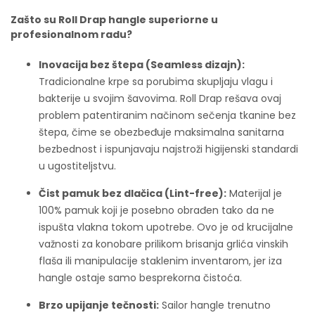
Zašto su Roll Drap hangle superiorne u
profesionalnom radu?
Inovacija bez štepa (Seamless dizajn):
Tradicionalne krpe sa porubima skupljaju vlagu i
bakterije u svojim šavovima. Roll Drap rešava ovaj
problem patentiranim načinom sečenja tkanine bez
štepa, čime se obezbeđuje maksimalna sanitarna
bezbednost i ispunjavaju najstroži higijenski standardi
u ugostiteljstvu.
Čist pamuk bez dlačica (Lint-free):
Materijal je
100% pamuk koji je posebno obrađen tako da ne
ispušta vlakna tokom upotrebe. Ovo je od krucijalne
važnosti za konobare prilikom brisanja grlića vinskih
flaša ili manipulacije staklenim inventarom, jer iza
hangle ostaje samo besprekorna čistoća.
Brzo upijanje tečnosti:
Sailor hangle trenutno