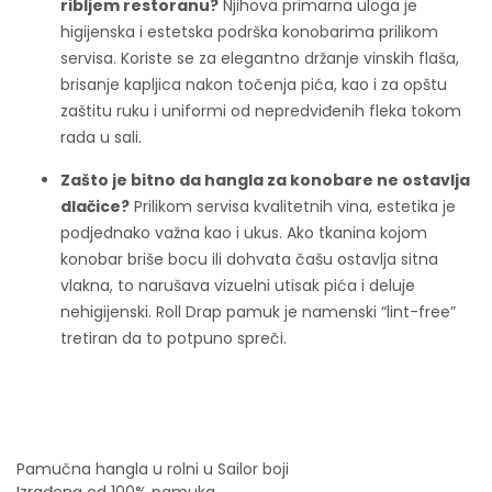
ribljem restoranu?
Njihova primarna uloga je
higijenska i estetska podrška konobarima prilikom
servisa. Koriste se za elegantno držanje vinskih flaša,
brisanje kapljica nakon točenja pića, kao i za opštu
zaštitu ruku i uniformi od nepredviđenih fleka tokom
rada u sali.
Zašto je bitno da hangla za konobare ne ostavlja
dlačice?
Prilikom servisa kvalitetnih vina, estetika je
podjednako važna kao i ukus. Ako tkanina kojom
konobar briše bocu ili dohvata čašu ostavlja sitna
vlakna, to narušava vizuelni utisak pića i deluje
nehigijenski. Roll Drap pamuk je namenski “lint-free”
tretiran da to potpuno spreči.
Pamučna hangla u rolni u Sailor boji