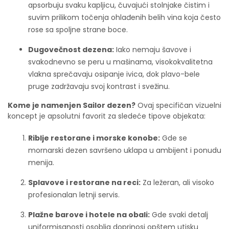
apsorbuju svaku kapljicu, čuvajući stolnjake čistim i
suvim prilikom točenja ohlađenih belih vina koja često
rose sa spoljne strane boce.
Dugovečnost dezena:
Iako nemaju šavove i
svakodnevno se peru u mašinama, visokokvalitetna
vlakna sprečavaju osipanje ivica, dok plavo-bele
pruge zadržavaju svoj kontrast i svežinu.
Kome je namenjen Sailor dezen?
Ovaj specifičan vizuelni
koncept je apsolutni favorit za sledeće tipove objekata:
Riblje restorane i morske konobe:
Gde se
mornarski dezen savršeno uklapa u ambijent i ponudu
menija.
Splavove i restorane na reci:
Za ležeran, ali visoko
profesionalan letnji servis.
Plažne barove i hotele na obali:
Gde svaki detalj
uniformisanosti osoblja doprinosi opštem utisku