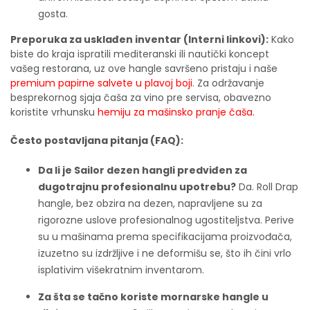
gosta.
Preporuka za usklađen inventar (Interni linkovi):
Kako
biste do kraja ispratili mediteranski ili nautički koncept
vašeg restorana, uz ove hangle savršeno pristaju i naše
premium papirne salvete u plavoj boji
. Za održavanje
besprekornog sjaja čaša za vino pre servisa, obavezno
koristite vrhunsku
hemiju za mašinsko pranje čaša
.
Često postavljana pitanja (FAQ):
Da li je Sailor dezen hangli predviđen za
dugotrajnu profesionalnu upotrebu?
Da. Roll Drap
hangle, bez obzira na dezen, napravljene su za
rigorozne uslove profesionalnog ugostiteljstva. Perive
su u mašinama prema specifikacijama proizvođača,
izuzetno su izdržljive i ne deformišu se, što ih čini vrlo
isplativim višekratnim inventarom.
Za šta se tačno koriste mornarske hangle u