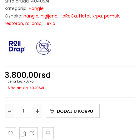
Šifra artikla:
4040SAI
Kategorija:
Hangle
Oznake:
hangla
,
higijena
,
HoReCa
,
Hotel
,
krpa
,
pamuk
,
restoran
,
rolldrap
,
Texia
3.800,00
rsd
cena bez PDV-a
Šifra artikla: 4040SAI
DODAJ U KORPU