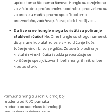
uprkos tome što nema šavova. Hangle su dizajnirane
za višekratnu, profesionalnu upotrebu i predviđene su
za pranje u mašini prema specifikacijama
proizvođača, zadržavajući svoj oblik i izdržljivost.
Da li se crne hangle mogu koristiti za poliranje
staklenih čaša?
Ne. Crne hangle su strogo namenski
dizajnirane kao alat za servis – za držanje flaše,
točenje vina i brisanje grlića. Za završno poliranje
kristalnih vinskih čaša i stakla preporučuje se
korišćenje specijalizovanih belih hangli ili mikrofiber
krpa za staklo.
Pamučna hangla u rolni u crnoj boji
Izrađena od 100% pamuka
Izrađena po seamless tehnologiji