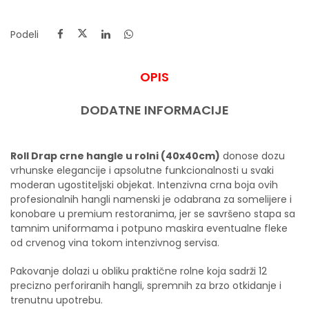
Podeli
OPIS
DODATNE INFORMACIJE
Roll Drap crne hangle u rolni (40x40cm)
donose dozu
vrhunske elegancije i apsolutne funkcionalnosti u svaki
moderan ugostiteljski objekat. Intenzivna crna boja ovih
profesionalnih hangli namenski je odabrana za somelijere i
konobare u premium restoranima, jer se savršeno stapa sa
tamnim uniformama i potpuno maskira eventualne fleke
od crvenog vina tokom intenzivnog servisa.
Pakovanje dolazi u obliku praktične rolne koja sadrži 12
precizno perforiranih hangli, spremnih za brzo otkidanje i
trenutnu upotrebu.