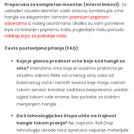
Preporuka za kompletan inventar (Interni linkovi):
Za
usklađen vizuelni identitet vaših stolova, kombinujte crne
hangle sa elegantnim tamnim
premium papirnim
salvetama
iz našeg asortimana. Ukoliko su vam potrebne
krpe za brisanje i pripremu čaša, pogledajte našu ponudu
rolldrap krpa za poliranje čaša
.
Često postavljana pitanja (FAQ):
Koja je glavna prednost crne boje kod hangli za
vino?
Intenzivna crna boja je izuzetno praktična jer
vizuelno sakriva fleke od crvenog vina, soka od
bobičastog voća i tamnih soseva koje mogu nastati
tokom servisa. Konobar zadržava besprekorno uredan
izgled tokom cele smene, bez potrebe za stalnim
menjanjem hangle.
Da li tehnologija bez štepa utiče na trajnost
hangle tokom pranja?
Ne, naprotiv. Roll Drap
tehnologija obrade ivica sprečava osipanje materijala