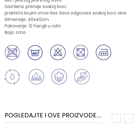
Bez i jednog jedninog šava
Savršeno pristaje svakoj boci
praktični kružni otvor bez šava odgovara svakoj boci vina
Dimenzije: 40x40cm
Pakovanje: 12 hangli u rolni
Boja: crna
POGLEDAJTE I OVE PROIZVODE....