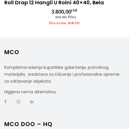
Roll Drap 12 Hangli U Rolni 40×40, Bela
rsd
3.800,00
cena bez PDV-a
Šifra artikla: 4040100
MCO
Kompletna rešenja kupatilske galanterije, potrošnog
materijala, sredstava za čišćenje i profesionalne opreme
za održavanje objekata.
Higijena nema alternativu
MCO DOO – HQ