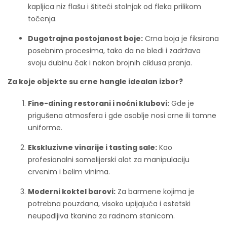
kapljica niz flašu i štiteći stolnjak od fleka prilikom
točenja.
Dugotrajna postojanost boje:
Crna boja je fiksirana
posebnim procesima, tako da ne bledi i zadržava
svoju dubinu čak i nakon brojnih ciklusa pranja.
Za koje objekte su crne hangle idealan izbor?
Fine-dining restorani i noćni klubovi:
Gde je
prigušena atmosfera i gde osoblje nosi crne ili tamne
uniforme.
Ekskluzivne vinarije i tasting sale:
Kao
profesionalni somelijerski alat za manipulaciju
crvenim i belim vinima.
Moderni koktel barovi:
Za barmene kojima je
potrebna pouzdana, visoko upijajuća i estetski
neupadljiva tkanina za radnom stanicom.