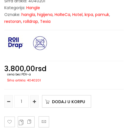
Šifra artikla:
4040201
Kategorija:
Hangle
Oznake:
hangla
,
higijena
,
HoReCa
,
Hotel
,
krpa
,
pamuk
,
restoran
,
rolldrap
,
Texia
3.800,00
rsd
cena bez PDV-a
Šifra artikla: 4040201
DODAJ U KORPU