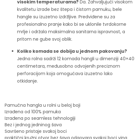
visokim temperaturama?
Da. Zahvaljujući visokom
kvalitetu izrade bez štepa i čistom pamuku, bele
hangle su izuzetno izdržljive. Predviđene su za
profesionalno pranje kako bi se uklonile tvrdokorne
mrlje i održala maksimalna sanitarna ispravnost, a
pritom ne gube svoj oblik.
Koliko komada se dobija u jednom pakovanju?
Jedna rolna sadrži 12 komada hangli u dimenziji 40×40
centimetara, međusobno odvojenih preciznom
perforacijom koja omogućava izuzetno lako
otkidanje.
Pamučna hangla u rolni u beloj boji
Izrađena od 100% pamuka
Izrađena po seamless tehnologiji
Bez i jednog jedninog šava
Savršeno pristaje svakoj boci
praktični kružni otvor bez šava odgovara svakoj boci vina