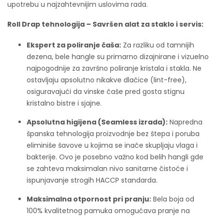
upotrebu u najzahtevnijim uslovima rada.
Roll Drap tehnologija – Savršen alat za staklo i servis:
Ekspert za poliranje čaša:
Za razliku od tamnijih
dezena, bele hangle su primarno dizajnirane i vizuelno
najpogodnije za završno poliranje kristala i stakla. Ne
ostavljaju apsolutno nikakve dlačice (lint-free),
osiguravajući da vinske čaše pred gosta stignu
kristalno bistre i sjajne.
Apsolutna higijena (Seamless izrada):
Napredna
španska tehnologija proizvodnje bez štepa i poruba
eliminiše šavove u kojima se inače skupljaju vlaga i
bakterije. Ovo je posebno važno kod belih hangli gde
se zahteva maksimalan nivo sanitarne čistoće i
ispunjavanje strogih HACCP standarda.
Maksimalna otpornost pri pranju:
Bela boja od
100% kvalitetnog pamuka omogućava pranje na