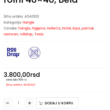
Šifra artikla:
4040100
Kategorija:
Hangle
Oznake:
hangla
,
higijena
,
HoReCa
,
Hotel
,
krpa
,
pamuk
,
restoran
,
rolldrap
,
Texia
3.800,00
rsd
cena bez PDV-a
Šifra artikla: 4040100
DODAJ U KORPU