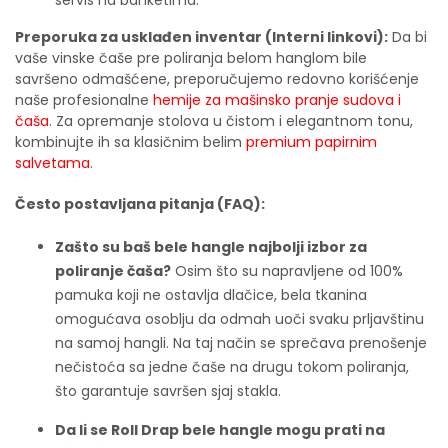
servis na banketima.
Preporuka za usklađen inventar (Interni linkovi):
Da bi
vaše vinske čaše pre poliranja belom hanglom bile
savršeno odmašćene, preporučujemo redovno korišćenje
naše profesionalne
hemije za mašinsko pranje sudova i
čaša
. Za opremanje stolova u čistom i elegantnom tonu,
kombinujte ih sa klasičnim belim
premium papirnim
salvetama
.
Često postavljana pitanja (FAQ):
Zašto su baš bele hangle najbolji izbor za
poliranje čaša?
Osim što su napravljene od 100%
pamuka koji ne ostavlja dlačice, bela tkanina
omogućava osoblju da odmah uoči svaku prljavštinu
na samoj hangli. Na taj način se sprečava prenošenje
nečistoća sa jedne čaše na drugu tokom poliranja,
što garantuje savršen sjaj stakla.
Da li se Roll Drap bele hangle mogu prati na