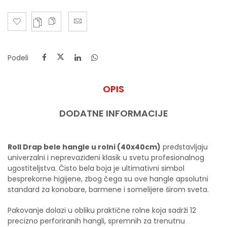
Podeli
OPIS
DODATNE INFORMACIJE
Roll Drap bele hangle u rolni (40x40cm)
predstavljaju
univerzalni i neprevaziđeni klasik u svetu profesionalnog
ugostiteljstva. Čisto bela boja je ultimativni simbol
besprekorne higijene, zbog čega su ove hangle apsolutni
standard za konobare, barmene i somelijere širom sveta.
Pakovanje dolazi u obliku praktične rolne koja sadrži 12
precizno perforiranih hangli, spremnih za trenutnu