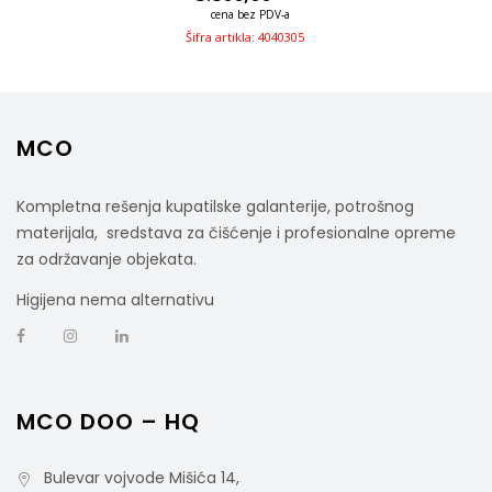
cena bez PDV-a
Šifra artikla: 4040305
MCO
Kompletna rešenja kupatilske galanterije, potrošnog
materijala, sredstava za čišćenje i profesionalne opreme
za održavanje objekata.
Higijena nema alternativu
MCO DOO – HQ
Bulevar vojvode Mišića 14,