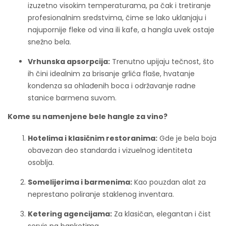
izuzetno visokim temperaturama, pa čak i tretiranje
profesionalnim sredstvima, čime se lako uklanjaju i
najupornije fleke od vina ili kafe, a hangla uvek ostaje
snežno bela.
Vrhunska apsorpcija:
Trenutno upijaju tečnost, što
ih čini idealnim za brisanje grlića flaše, hvatanje
kondenza sa ohlađenih boca i održavanje radne
stanice barmena suvom.
Kome su namenjene bele hangle za vino?
Hotelima i klasičnim restoranima:
Gde je bela boja
obavezan deo standarda i vizuelnog identiteta
osoblja.
Somelijerima i barmenima:
Kao pouzdan alat za
neprestano poliranje staklenog inventara.
Ketering agencijama:
Za klasičan, elegantan i čist