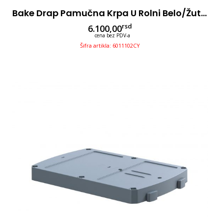
Bake Drap Pamučna Krpa U Rolni Belo/žuta 110×60, 6kom/rol
rsd
6.100,00
cena bez PDV-a
Šifra artikla: 6011102CY