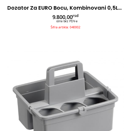
Dozator Za EURO Bocu, Kombinovani 0,5L/1L, Sa Mehanizmom Na Lakat
rsd
9.800,00
cena bez PDV-a
Šifra artikla: 040002