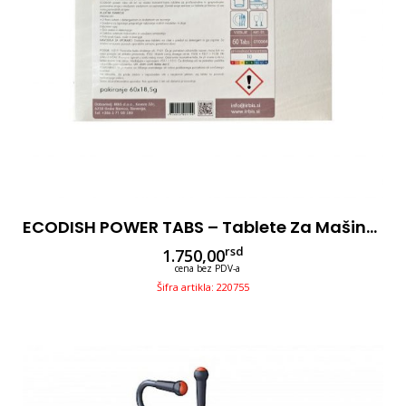
ECODISH POWER TABS – Tablete Za Mašinu, 60/1kom
rsd
1.750,00
cena bez PDV-a
Šifra artikla: 220755