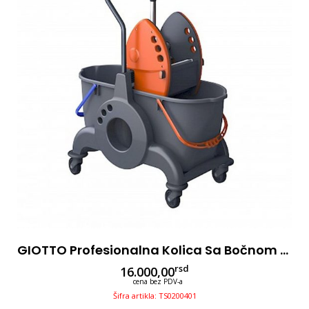
GIOTTO Profesionalna Kolica Sa Bočnom Rukom Za Čišćenje 2x15l Sa Presom
rsd
16.000,00
cena bez PDV-a
Šifra artikla: TS0200401