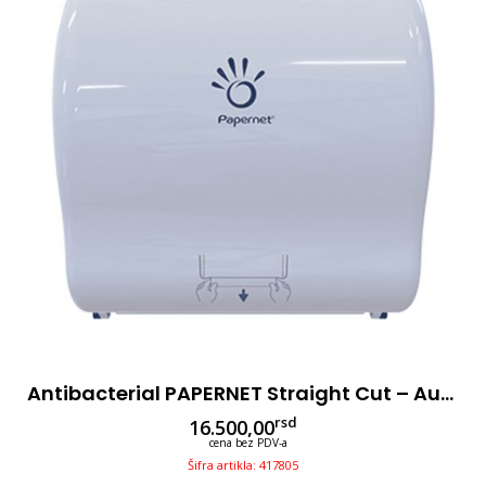
Antibacterial PAPERNET Straight Cut – Autocut, Beli
rsd
16.500,00
cena bez PDV-a
Šifra artikla: 417805