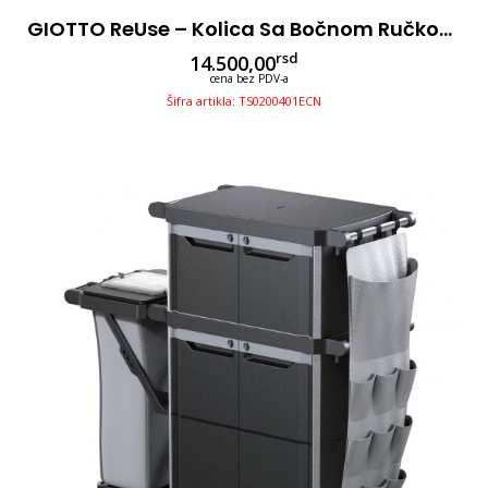
GIOTTO ReUse – Kolica Sa Bočnom Ručkom Za Čišćenje 2x15l Sa Presom
rsd
14.500,00
cena bez PDV-a
Šifra artikla: TS0200401ECN