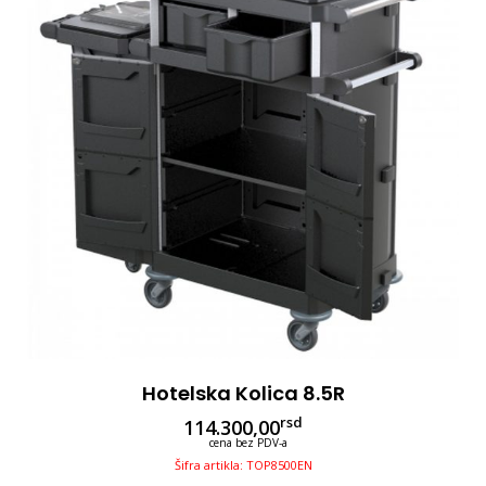
Hotelska Kolica 8.5R
rsd
114.300,00
cena bez PDV-a
Šifra artikla: TOP8500EN