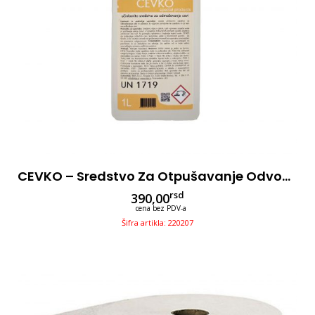
CEVKO – Sredstvo Za Otpušavanje Odvoda 1L
rsd
390,00
cena bez PDV-a
Šifra artikla: 220207