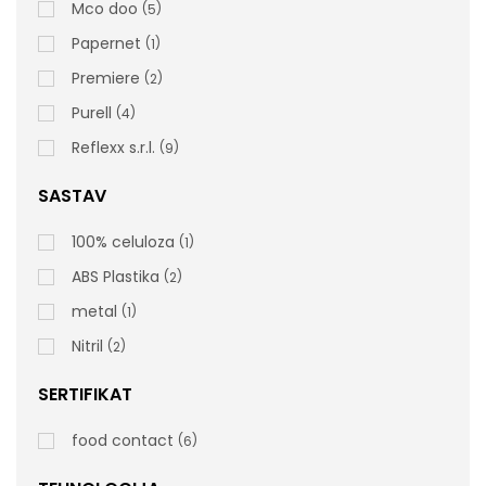
Mco doo
5
Papernet
1
Premiere
2
Purell
4
Reflexx s.r.l.
9
SASTAV
100% celuloza
1
ABS Plastika
2
metal
1
Nitril
2
SERTIFIKAT
food contact
6
SCREEN Virucidal Sprej 750ml