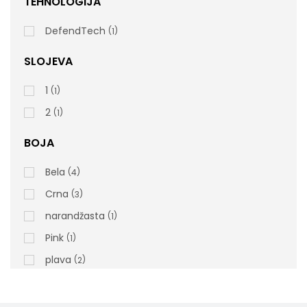
TEHNOLOGIJA
DefendTech
1
SLOJEVA
06067 Tehnički list
1
1
rsd
800,00
2
1
cena bez PDV-a
Šifra artikla: 06067
BOJA
Bela
4
Crna
3
narandžasta
1
Pink
1
plava
2