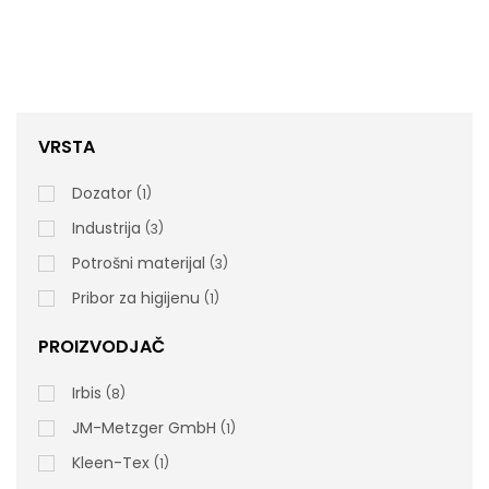
VRSTA
Dozator
1
SCREEN Virucidal Sprej 5l
Industrija
3
Potrošni materijal
3
Pribor za higijenu
1
PROIZVODJAČ
06100 Tehnički list
Irbis
8
rsd
4.950,00
JM-Metzger GmbH
cena bez PDV-a
1
Šifra artikla: 06100
Kleen-Tex
1