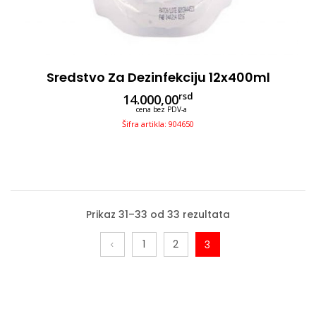
Sredstvo Za Dezinfekciju 12x400ml
rsd
14.000,00
cena bez PDV-a
Šifra artikla: 904650
Prikaz 31–33 od 33 rezultata
1
2
3