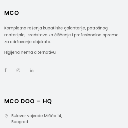
MCO
Kompletna rešenja kupatilske galanterije, potrošnog
materijala, sredstava za čišćenje i profesionalne opreme
za održavanje objekata.
Higijena nema alternativu
Sredstvo Za Dezinfekciju 12x400ml
904650 Tehnički list
rsd
14.000,00
cena bez PDV-a
Šifra artikla: 904650
MCO DOO – HQ
Bulevar vojvode Mišića 14,
Beograd