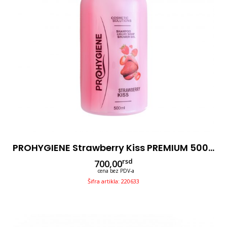
PROHYGIENE Strawberry Kiss PREMIUM 500ml Sa Pumpicom 3u1
rsd
700,00
cena bez PDV-a
Šifra artikla: 220633