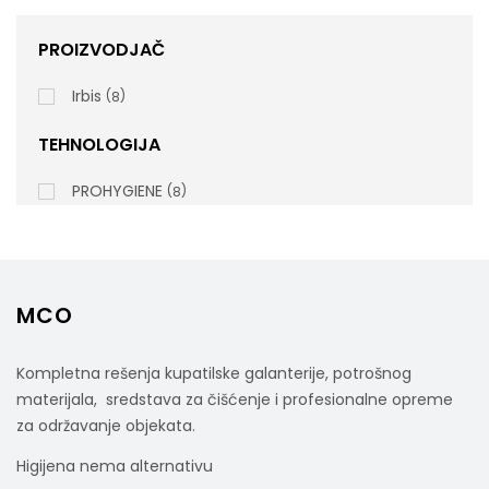
PROIZVODJAČ
Irbis
8
TEHNOLOGIJA
PROHYGIENE Blue Orange PREMIUM 250ml-3u1
PROHYGIENE
8
MCO
rsd
450,00
cena bez PDV-a
Kompletna rešenja kupatilske galanterije, potrošnog
Šifra artikla: 220667
materijala, sredstava za čišćenje i profesionalne opreme
za održavanje objekata.
Higijena nema alternativu