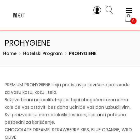
0
PROHYGIENE
Home
Hotelski Program
PROHYGIENE
PREMIUM PROHYGIENE linija predstavlja savršene proizvode
za vašu kosu, kožu i telo.
Brižljivo birani najkvalitetniji sastojci obogaćeni aromama
koje će Vas ostaviti bez daha učiniće Vaš dan uzbudljivim.
Svi proizvodi su dermatološki testirani, ispitani i potpuno
bezbedni za korišćenje.
CHOCOLATE DREAMS, STRAWBERRY KISS, BLUE ORANGE, WILD
OLIVE