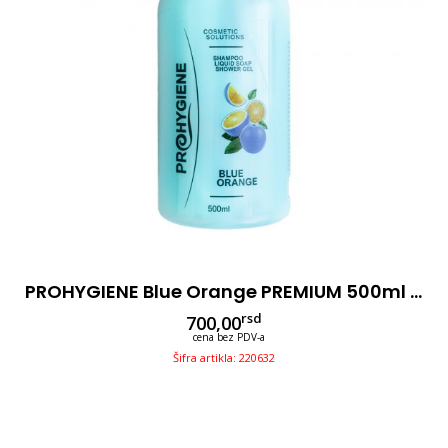
PROHYGIENE Blue Orange PREMIUM 500ml Sa Pumpicom-3u1
rsd
700,00
cena bez PDV-a
Šifra artikla: 220632