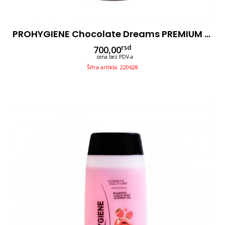
PROHYGIENE Chocolate Dreams PREMIUM 500ml Sa Pumpicom 3u1
rsd
700,00
cena bez PDV-a
Šifra artikla: 220628