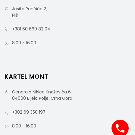
Josifa Pančića 2,
Niš
rsd
700,00
+381 60 660 82 04
cena bez PDV-a
Šifra artikla: 220632
8:00 - 16:00
KARTEL MONT
Generala Nikice Kneževića 6,
84000 Bijelo Polje, Crna Gora
+382 69 350 197
8:00 - 16:00