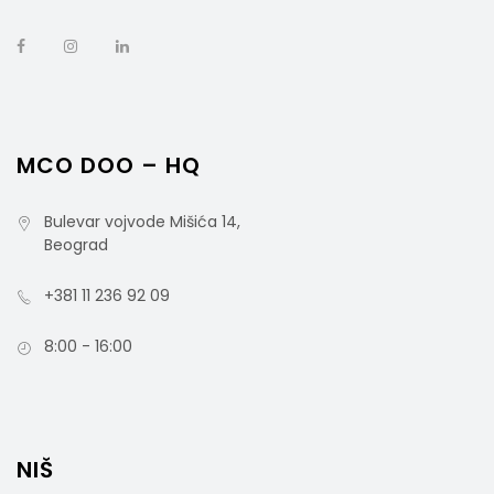
MCO DOO – HQ
Bulevar vojvode Mišića 14,
Beograd
+381 11 236 92 09
8:00 - 16:00
PROHYGIENE Blue Orange PREMIUM 500ml Sa
Pumpicom-3u1
NIŠ