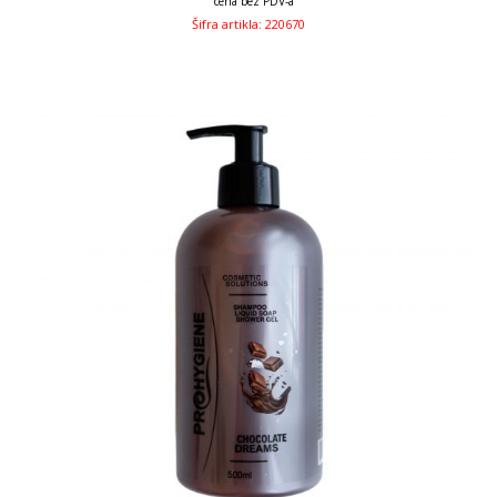
cena bez PDV-a
Šifra artikla: 220670