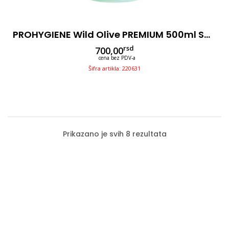
PROHYGIENE Wild Olive PREMIUM 500ml Sa Pumpicom 3u1
rsd
700,00
cena bez PDV-a
Šifra artikla: 220631
Prikazano je svih 8 rezultata