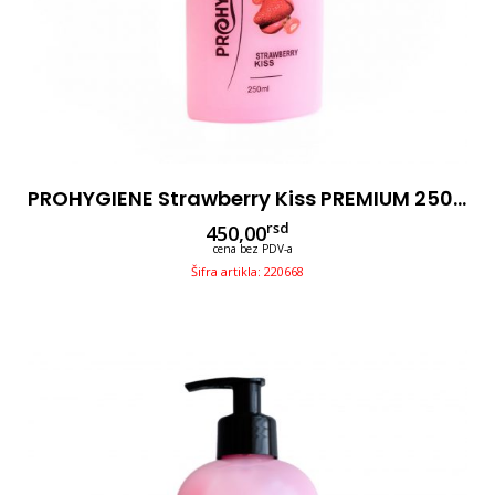
PROHYGIENE Strawberry Kiss PREMIUM 250ml 3u1
rsd
450,00
cena bez PDV-a
Šifra artikla: 220668