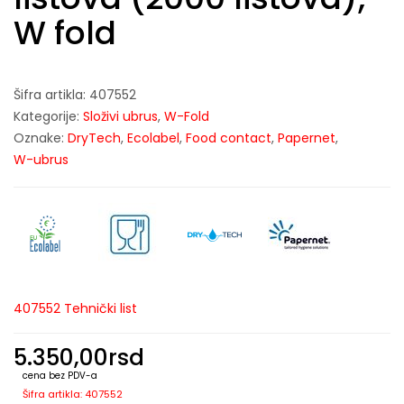
W fold
Šifra artikla:
407552
Kategorije:
Složivi ubrus
,
W-Fold
Oznake:
DryTech
,
Ecolabel
,
Food contact
,
Papernet
,
W-ubrus
407552 Tehnički list
5.350,00
rsd
cena bez PDV-a
Šifra artikla: 407552