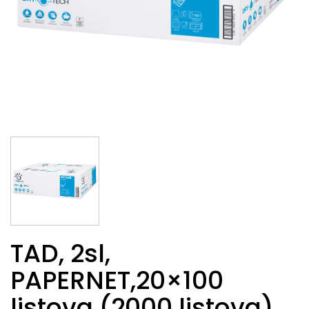
TAD, 2sl,
PAPERNET,20×100
listova (2000 listova),