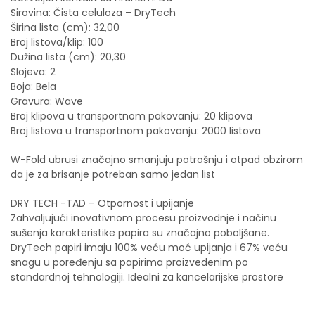
Sirovina: Čista celuloza – DryTech
Širina lista (cm): 32,00
Broj listova/klip: 100
Dužina lista (cm): 20,30
Slojeva: 2
Boja: Bela
Gravura: Wave
Broj klipova u transportnom pakovanju: 20 klipova
Broj listova u transportnom pakovanju: 2000 listova
W-Fold ubrusi značajno smanjuju potrošnju i otpad obzirom
da je za brisanje potreban samo jedan list
DRY TECH -TAD – Otpornost i upijanje
Zahvaljujući inovativnom procesu proizvodnje i načinu
sušenja karakteristike papira su značajno poboljšane.
DryTech papiri imaju 100% veću moć upijanja i 67% veću
snagu u poređenju sa papirima proizvedenim po
standardnoj tehnologiji. Idealni za kancelarijske prostore