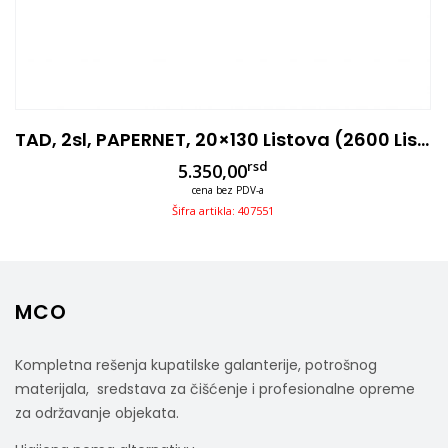
TAD, 2sl, PAPERNET, 20×130 Listova (2600 Listova), Z Fold
rsd
5.350,00
cena bez PDV-a
Šifra artikla: 407551
MCO
Kompletna rešenja kupatilske galanterije, potrošnog
materijala, sredstava za čišćenje i profesionalne opreme
za održavanje objekata.