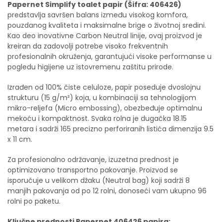
Papernet Simplify toalet papir (Šifra: 406426)
predstavlja savršen balans između visokog komfora,
pouzdanog kvaliteta i maksimalne brige o životnoj sredini.
Kao deo inovativne Carbon Neutral linije
, ovaj proizvod je
kreiran da zadovolji potrebe visoko frekventnih
profesionalnih okruženja, garantujući visoke performanse u
pogledu higijene uz istovremenu zaštitu prirode
.
Izrađen od 100% čiste celuloze
, papir poseduje dvoslojnu
strukturu (15 g/m²)
koja, u kombinaciji sa tehnologijom
mikro-reljefa (Micro embossing)
, obezbeđuje optimalnu
mekoću i kompaktnost. Svaka rolna je dugačka 18.15
metara
i sadrži 165 precizno perforiranih listića
dimenzija 9.5
x 11 cm
.
Za profesionalno održavanje, izuzetna prednost je
optimizovano transportno pakovanje. Proizvod se
isporučuje u velikom džaku (Neutral bag)
koji sadrži 8
manjih pakovanja od po 12 rolni, donoseći vam ukupno 96
rolni po paketu
.
Ključne prednosti Papernet 406426 papira: