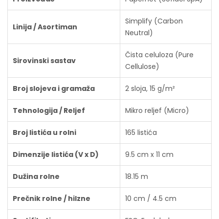
Simplify (Carbon
Linija / Asortiman
Neutral)
Čista celuloza (Pure
Sirovinski sastav
Cellulose)
Broj slojeva i gramaža
2 sloja, 15 g/m²
Tehnologija / Reljef
Mikro reljef (Micro)
Broj listića u rolni
165 listića
Dimenzije listića (V x D)
9.5 cm x 11 cm
Dužina rolne
18.15 m
Prečnik rolne / hilzne
10 cm / 4.5 cm