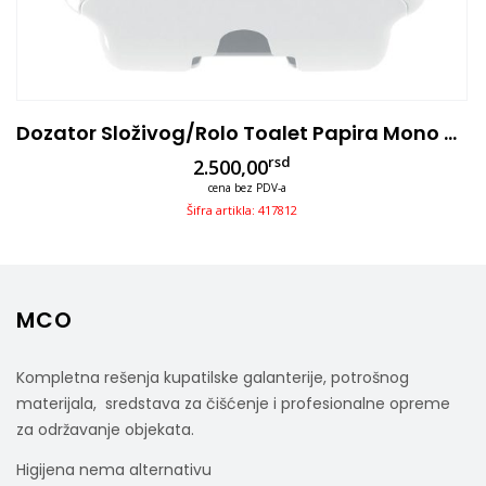
Dozator Složivog/rolo Toalet Papira Mono Roll
rsd
2.500,00
cena bez PDV-a
Šifra artikla: 417812
MCO
Kompletna rešenja kupatilske galanterije, potrošnog
materijala, sredstava za čišćenje i profesionalne opreme
za održavanje objekata.
Higijena nema alternativu