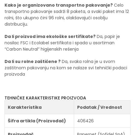
Kako je organizovano transportno pakovanje?
Celo
transportno pakovanje sadrži 8 paketa
, a svaki paket ima 12
rolni
, što ukupno čini 96 rolni, olakšavajući osoblju
distribuciju.
Da li proizvod ima ekološke sertifikate?
Da, papir je
nosilac FSC i Ecolabel sertifikata
i spada u asortiman
“Carbon Neutral” higijenskih rešenja
Da li su rolne zaštićene ?
Da, svaka rolna je u svom
zaštitnom pakovanju na kom se nalaze svi tehnički podaci
proizvoda
TEHNIČKE KARAKTERISTIKE PROIZVODA
Karakteristika
Podatak / Vrednost
Šifra artikla (Proizvođač)
406426
Proizvođač
Papernet (Sofidel SpA)