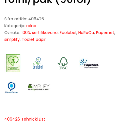
Šifra artikla:
406426
Kategorija:
rolna
Oznake:
100% sertifikovano
,
Ecolabel
,
HoReCa
,
Papernet
,
simplify
,
Toalet papir
406426 Tehnički List