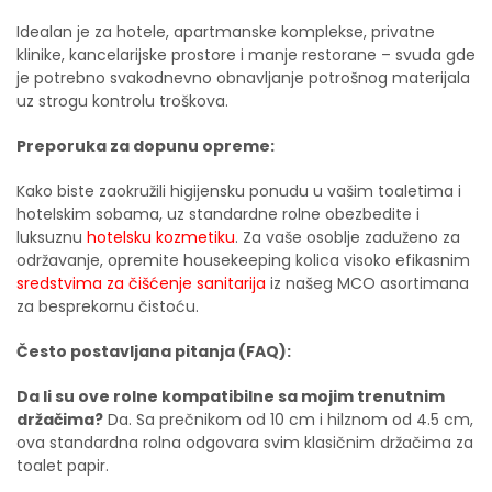
Idealan je za hotele, apartmanske komplekse, privatne
klinike, kancelarijske prostore i manje restorane – svuda gde
je potrebno svakodnevno obnavljanje potrošnog materijala
uz strogu kontrolu troškova.
Preporuka za dopunu opreme:
Kako biste zaokružili higijensku ponudu u vašim toaletima i
hotelskim sobama, uz standardne rolne obezbedite i
luksuznu
hotelsku kozmetiku
. Za vaše osoblje zaduženo za
održavanje, opremite housekeeping kolica visoko efikasnim
sredstvima za čišćenje sanitarija
iz našeg MCO asortimana
za besprekornu čistoću.
Često postavljana pitanja (FAQ):
Da li su ove rolne kompatibilne sa mojim trenutnim
držačima?
Da. Sa prečnikom od 10 cm i hilznom od 4.5 cm
,
ova standardna rolna odgovara svim klasičnim držačima za
toalet papir.