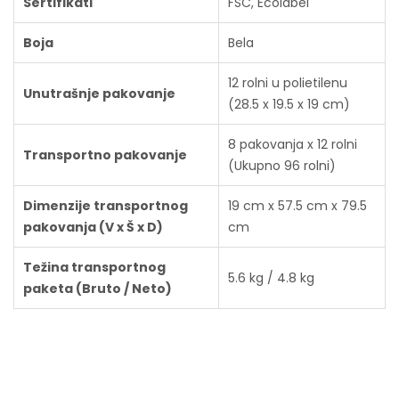
Sertifikati
FSC, Ecolabel
Boja
Bela
12 rolni u polietilenu
Unutrašnje pakovanje
(28.5 x 19.5 x 19 cm)
8 pakovanja x 12 rolni
Transportno pakovanje
(Ukupno 96 rolni)
Dimenzije transportnog
19 cm x 57.5 cm x 79.5
pakovanja (V x Š x D)
cm
Težina transportnog
5.6 kg / 4.8 kg
paketa (Bruto / Neto)