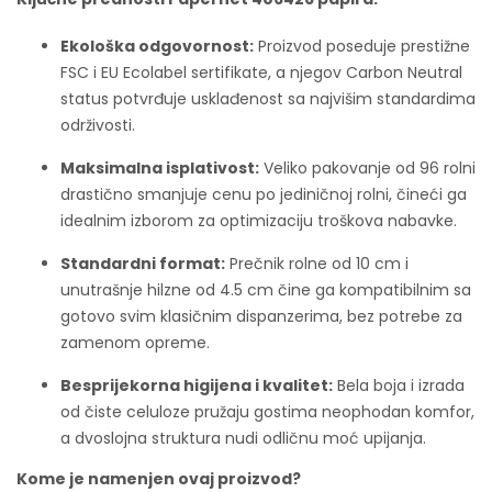
Ekološka odgovornost:
Proizvod poseduje prestižne
FSC i EU Ecolabel sertifikate
, a njegov Carbon Neutral
status
potvrđuje usklađenost sa najvišim standardima
održivosti.
Maksimalna isplativost:
Veliko pakovanje od 96 rolni
drastično smanjuje cenu po jediničnoj rolni, čineći ga
idealnim izborom za optimizaciju troškova nabavke.
Standardni format:
Prečnik rolne od 10 cm
i
unutrašnje hilzne od 4.5 cm
čine ga kompatibilnim sa
gotovo svim klasičnim dispanzerima, bez potrebe za
zamenom opreme.
Besprijekorna higijena i kvalitet:
Bela boja
i izrada
od čiste celuloze
pružaju gostima neophodan komfor,
a dvoslojna struktura nudi odličnu moć upijanja.
Kome je namenjen ovaj proizvod?