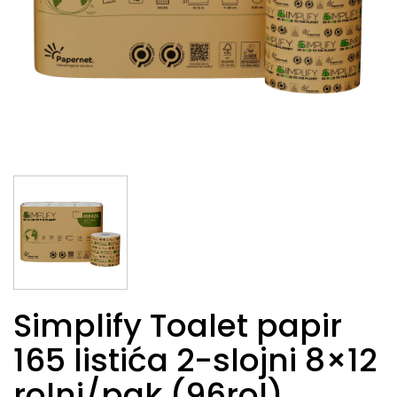
Simplify Toalet papir
165 listića 2-slojni 8×12
rolni/pak (96rol)