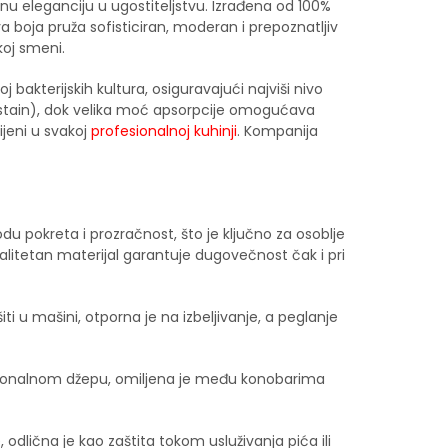
nu eleganciju u ugostiteljstvu. Izrađena od 100%
a boja pruža sofisticiran, moderan i prepoznatljiv
koj smeni.
bakterijskih kultura, osiguravajući najviši nivo
ti-stain), dok velika moć apsorpcije omogućava
ijeni u svakoj
profesionalnoj kuhinji
. Kompanija
 pokreta i prozračnost, što je ključno za osoblje
alitetan materijal garantuje dugovečnost čak i pri
i u mašini, otporna je na izbeljivanje, a peglanje
nkcionalnom džepu, omiljena je među konobarima
odlična je kao zaštita tokom usluživanja pića ili