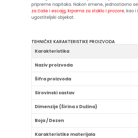
pripreme napitaka. Nakon smene, jednostavno se
za čaše i escajg
,
krpama za staklo i prozore
, kao i
ugostiteljski objekat.
TEHNIČKE KARAKTERISTIKE PROIZVODA
Karakteristika
Naziv proizvoda
Šifra proizvoda
Sirovinski sastav
Dimenzije (Širina x Dužina)
Boja / Dezen
Karakteristike materijala