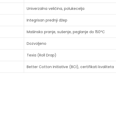
Univerzalna veličina, polukecelja
Integrisan prednji džep
Mašinsko pranje, sušenje, peglanje do 150ºC
Dozvoljeno
Texia (Roll Drap)
Better Cotton Initiative (BCI), certifikati kvaliteta