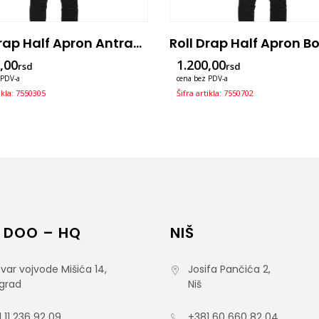
Roll Drap Half Apron Antracit Siva Kecelja Sa Dzepom 75×50
,00
1.200,00
rsd
rsd
 PDV-a
cena bez PDV-a
tikla: 7550305
Šifra artikla: 7550702
 DOO – HQ
NIŠ
var vojvode Mišića 14,
Josifa Pančića 2,
grad
Niš
 11 236 92 09
+381 60 660 82 04