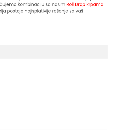
ručujemo kombinaciju sa našim
Roll Drap krpama
a postaje najisplativije rešenje za vaš