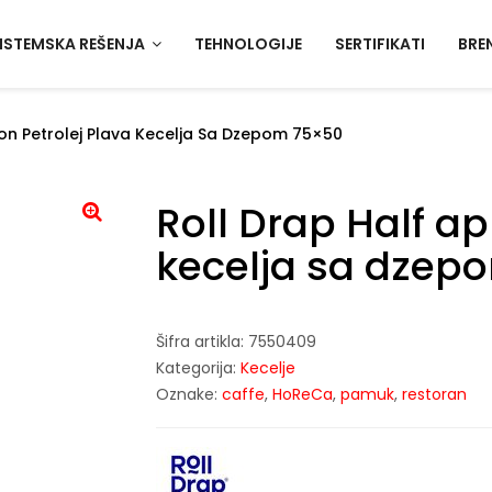
ISTEMSKA REŠENJA
TEHNOLOGIJE
SERTIFIKATI
BRE
ron Petrolej Plava Kecelja Sa Dzepom 75×50
Roll Drap Half ap
kecelja sa dzep
Šifra artikla:
7550409
Kategorija:
Kecelje
Oznake:
caffe
,
HoReCa
,
pamuk
,
restoran