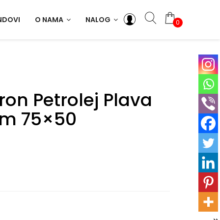
NDOVI
O NAMA
NALOG
0
ron Petrolej Plava
om 75×50