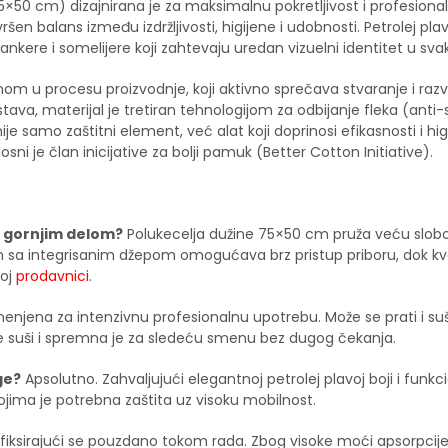
5×50 cm) dizajnirana je za maksimalnu pokretljivost i profesional
n balans između izdržljivosti, higijene i udobnosti. Petrolej plav
ankere i somelijere koji zahtevaju uredan vizuelni identitet u sva
m u procesu proizvodnje, koji aktivno sprečava stvaranje i razvoj 
jstava, materijal je tretiran tehnologijom za odbijanje fleka (an
je samo zaštitni element, već alat koji doprinosi efikasnosti i hig
sni je član inicijative za bolji pamuk (Better Cotton Initiative).
a gornjim delom?
Polukecelja dužine 75×50 cm pruža veću slobodu
jn sa integrisanim džepom omogućava brz pristup priboru, dok kv
šoj
prodavnici
.
enjena za intenzivnu profesionalnu upotrebu. Može se prati i sušit
se suši i spremna je za sledeću smenu bez dugog čekanja.
ge?
Apsolutno. Zahvaljujući elegantnoj petrolej plavoj boji i fu
ojima je potrebna zaštita uz visoku mobilnost.
fiksirajući se pouzdano tokom rada. Zbog visoke moći apsorpcije, 