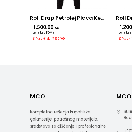
Roll Drap Half Apron Crna Kecelja Sa Dzepom 75×50
Roll Drap Petrolej Plava Kecelja Sa Džepom, 75×90
1.500,00
1.200
rsd
cena bez PDV-a
cena bez
Šifra artikla: 7590409
Šifra ar
MCO
MCO
Bule
Kompletna rešenja kupatilske
Beo
galanterije, potrošnog materijala,
sredstava za čišćenje i profesionalne
+381