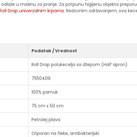
 odlaže u mašinu za pranje. Za potpunu higijenu objekta prepo
Roll Drap univerzalnim krpama
. Redovnim održavanjem, ova kecelj
Podatak / Vrednost
Roll Drap polukecelja sa džepom (Half apron)
7550409
100% pamuk
75 cm x 50 cm
Petrolej plava
Otporan na fleke, antibakterijski