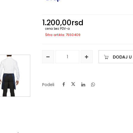
1.200,00
rsd
cena bez PDV-a
Šifra artikla: 7550409
DODAJ U
Podeli