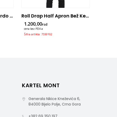
Roll Drap Half Apron Bordo Kecelja Sa Dzepom 75×50
Roll Drap Half Apron Bež Kecelja Sa Dzepom 75×50
1.200,00
1.200,0
rsd
cena bez PDV-a
cena bez PDV
Šifra artikla: 7550102
Šifra artikla
KARTEL MONT
Generala Nikice Kneževića 6,
84000 Bijelo Polje, Crna Gora
+382 69 350 197