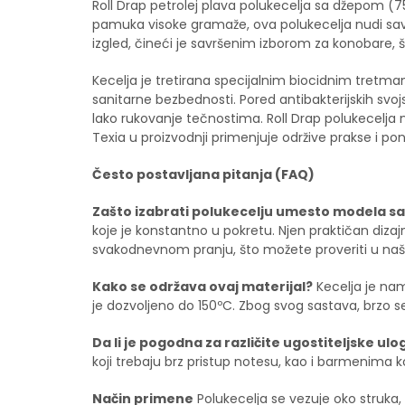
Roll Drap petrolej plava polukecelja sa džepom (7
pamuka visoke gramaže, ova polukecelja nudi savrše
izgled, čineći je savršenim izborom za konobare, š
Kecelja je tretirana specijalnim biocidnim tretmano
sanitarne bezbednosti. Pored antibakterijskih svo
lako rukovanje tečnostima. Roll Drap polukecelja ni
Texia u proizvodnji primenjuje održive prakse i pono
Često postavljana pitanja (FAQ)
Zašto izabrati polukecelju umesto modela s
koje je konstantno u pokretu. Njen praktičan diza
svakodnevnom pranju, što možete proveriti u na
Kako se održava ovaj materijal?
Kecelja je nam
je dozvoljeno do 150ºC. Zbog svog sastava, brzo 
Da li je pogodna za različite ugostiteljske ulo
koji trebaju brz pristup notesu, kao i barmenima k
Način primene
Polukecelja se vezuje oko struka, 