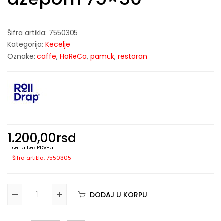
Šifra artikla:
7550305
Kategorija:
Kecelje
Oznake:
caffe
,
HoReCa
,
pamuk
,
restoran
1.200,00
rsd
cena bez PDV-a
Šifra artikla: 7550305
DODAJ U KORPU