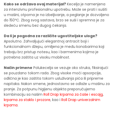
Kako se održava ovaj materijal?
Kecelja je namenjena
za intenzivnu profesionalnu upotrebu. Može se prati i sušiti
u mašini, otporna je na izbeljivanje, a peglanje je dozvoljeno
do 150ºC. Zbog svog sastava, brzo se suši i spremna je za
sledeću smenu bez dugog čekanja.
Da li je pogodna za različite ugostiteljske uloge?
Apsolutno. Zahvaljujući elegantnoj antracit boji i
funkcionalnom džepu, omiljena je među konobarima koji
trebaju brz pristup notesu, kao i barmenima kojima je
potrebna zaštita uz visoku mobilnost.
Način primene
Polukecelja se vezuje oko struka, fiksirajući
se pouzdano tokom rada. Zbog visoke moći apsorpcije,
odlična je kao zaštita tokom usluživanja pića ili pripreme
napitaka. Nakon smene, jednostavno se odlaže u mašinu za
pranje. Za potpunu higijenu objekta preporučujemo
kombinaciju sa našim
Roll Drap krpama za čaše i escajg
,
krpama za staklo i prozore
, kao i
Roll Drap univerzalnim
krpama
.