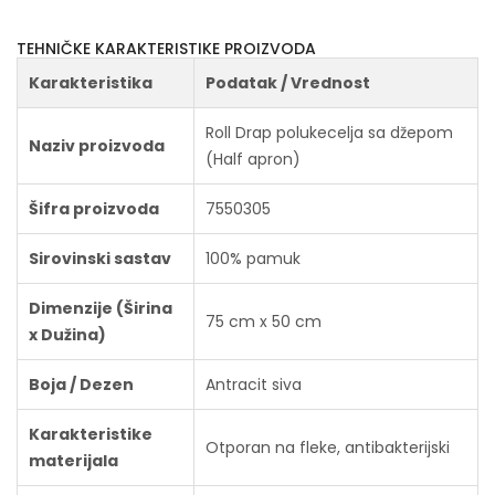
TEHNIČKE KARAKTERISTIKE PROIZVODA
Karakteristika
Podatak / Vrednost
Roll Drap polukecelja sa džepom
Naziv proizvoda
(Half apron)
Šifra proizvoda
7550305
Sirovinski sastav
100% pamuk
Dimenzije (Širina
75 cm x 50 cm
x Dužina)
Boja / Dezen
Antracit siva
Karakteristike
Otporan na fleke, antibakterijski
materijala