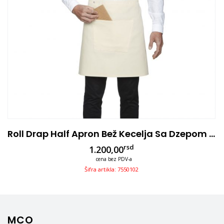
Roll Drap Half Apron Bež Kecelja Sa Dzepom 75×50
rsd
1.200,00
cena bez PDV-a
Šifra artikla: 7550102
MCO