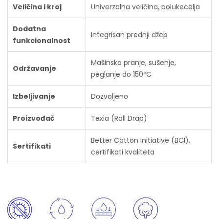
Veličina i kroj
Univerzalna veličina, polukecelja
Dodatna
Integrisan prednji džep
funkcionalnost
Mašinsko pranje, sušenje,
Održavanje
peglanje do 150ºC
Izbeljivanje
Dozvoljeno
Proizvođač
Texia (Roll Drap)
Better Cotton Initiative (BCI),
Sertifikati
certifikati kvaliteta