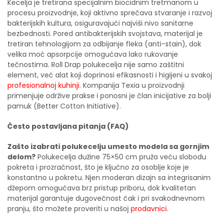
Kecelja je tretirana specijalnim biocidnim tretmanom u
procesu proizvodnje, koji aktivno sprečava stvaranje i razvoj
bakterijskih kultura, osiguravajući najviši nivo sanitarne
bezbednosti. Pored antibakterijskih svojstava, materijal je
tretiran tehnologijom za odbijanje fleka (anti-stain), dok
velika moć apsorpcije omogućava lako rukovanje
tečnostima. Roll Drap polukecelja nije samo zaštitni
element, već alat koji doprinosi efikasnosti i higijeni u svakoj
profesionalnoj kuhinji
. Kompanija Texia u proizvodnji
primenjuje održive prakse i ponosni je član inicijative za bolji
pamuk (Better Cotton Initiative).
Često postavljana pitanja (FAQ)
Zašto izabrati polukecelju umesto modela sa gornjim
delom?
Polukecelja dužine 75×50 cm pruža veću slobodu
pokreta i prozračnost, što je ključno za osoblje koje je
konstantno u pokretu. Njen moderan dizajn sa integrisanim
džepom omogućava brz pristup priboru, dok kvalitetan
materijal garantuje dugovečnost čak i pri svakodnevnom
pranju, što možete proveriti u našoj
prodavnici
.