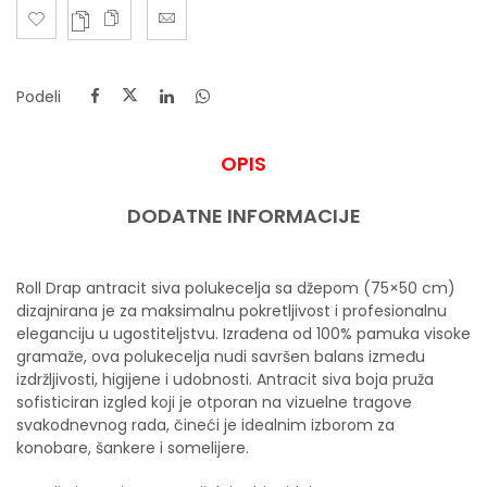
Podeli
OPIS
DODATNE INFORMACIJE
Roll Drap antracit siva polukecelja sa džepom (75×50 cm)
dizajnirana je za maksimalnu pokretljivost i profesionalnu
eleganciju u ugostiteljstvu. Izrađena od 100% pamuka visoke
gramaže, ova polukecelja nudi savršen balans između
izdržljivosti, higijene i udobnosti. Antracit siva boja pruža
sofisticiran izgled koji je otporan na vizuelne tragove
svakodnevnog rada, čineći je idealnim izborom za
konobare, šankere i somelijere.