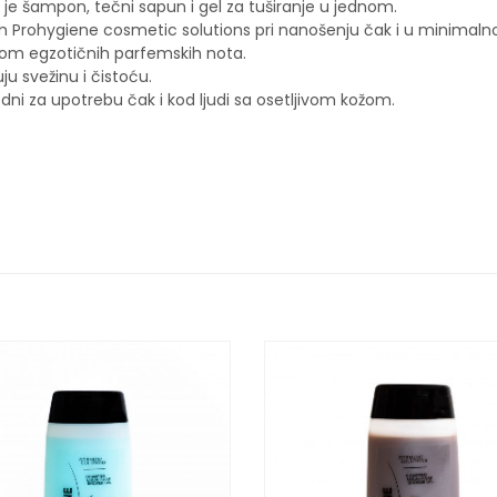
je šampon, tečni sapun i gel za tuširanje u jednom.
um Prohygiene cosmetic solutions pri nanošenju čak i u minimalno
kom egzotičnih parfemskih nota.
u svežinu i čistoću.
dni za upotrebu čak i kod ljudi sa osetljivom kožom.