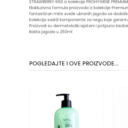
STRAWBERRY KISS iz kolekcije PROHYGIENE PREMUIM 
Ekskluzivna formula proizvoda iz kolekcije Premi
fantastičan miris sveže ubranih jagoda sa dodat
Kolekcija sadrži komponente za negu koje garantuj
Proizvodi su dermatološki ispitani i potpuno bezbe
Bašta jagoda u 250ml
POGLEDAJTE I OVE PROIZVODE....