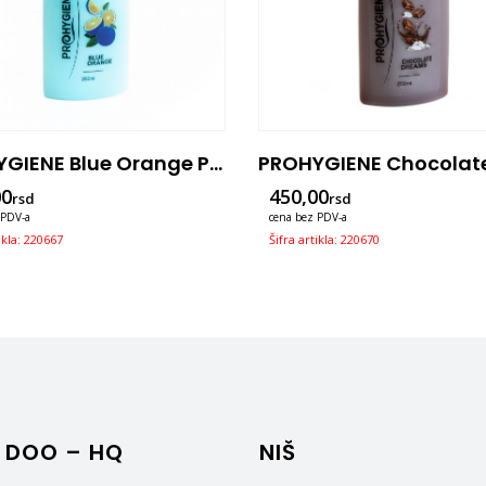
PROHYGIENE Blue Orange PREMIUM 250ml-3u1
00
450,00
rsd
rsd
 PDV-a
cena bez PDV-a
ikla: 220667
Šifra artikla: 220670
 DOO – HQ
NIŠ