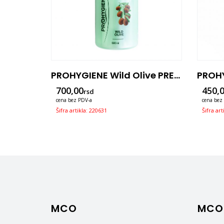
PROHYGIENE Chocolate Dreams PREMIUM 500ml Sa Pumpicom 3u1
PROHYGIENE Wild Olive PREMIUM 500ml Sa Pumpicom 3u1
700,00
450,
rsd
cena bez PDV-a
cena bez
Šifra artikla: 220631
Šifra art
MCO
MCO