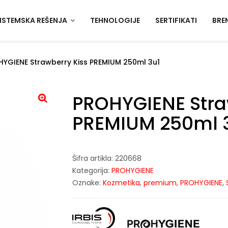
ISTEMSKA REŠENJA
TEHNOLOGIJE
SERTIFIKATI
BRE
YGIENE Strawberry Kiss PREMIUM 250ml 3u1
PROHYGIENE Stra
PREMIUM 250ml 
Šifra artikla:
220668
Kategorija:
PROHYGIENE
Oznake:
Kozmetika
,
premium
,
PROHYGIENE
,