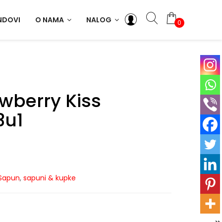
NDOVI
O NAMA
NALOG
0
wberry Kiss
3u1
Sapun
,
sapuni & kupke