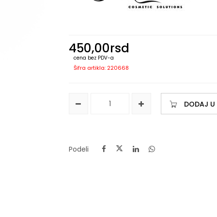
450,00
rsd
cena bez PDV-a
Šifra artikla: 220668
DODAJ U
Podeli