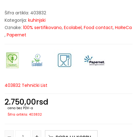
Šifra artikla:
403832
Kategorija:
kuhinjski
Oznake:
100% sertifikovano
,
Ecolabel
,
Food contact
,
HoReCa
,
Papernet
403832 Tehnički List
2.750,00
rsd
cena bez PDV-a
Šifra artikla: 403832