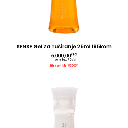
SENSE Gel Za Tuširanje 25ml 195kom
rsd
6.000,00
cena bez PDV-a
Šifra artikla: 830031