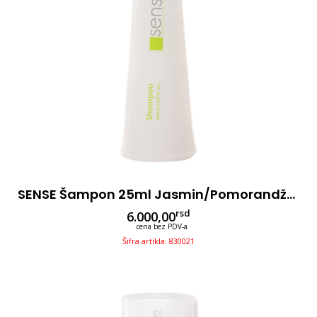
SENSE Šampon 25ml Jasmin/pomorandža 195kom
rsd
6.000,00
cena bez PDV-a
Šifra artikla: 830021