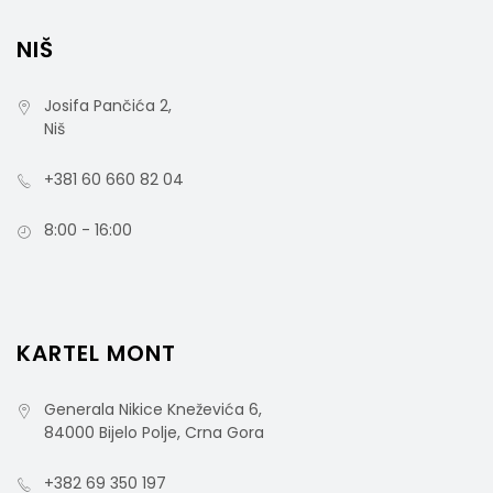
NIŠ
Josifa Pančića 2,
Niš
+381 60 660 82 04
8:00 - 16:00
KARTEL MONT
SENSE Balzam 25ml 195kom
Generala Nikice Kneževića 6,
84000 Bijelo Polje, Crna Gora
+382 69 350 197