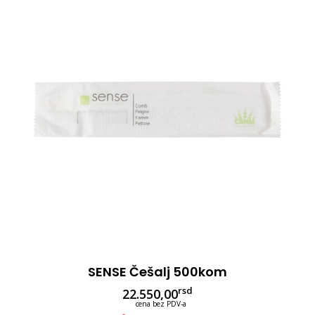
SENSE Češalj 500kom
rsd
22.550,00
cena bez PDV-a