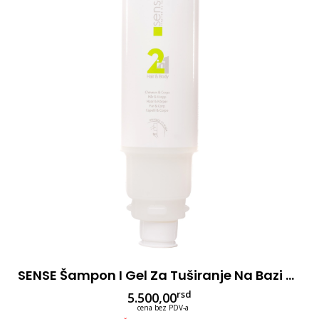
SENSE Šampon I Gel Za Tuširanje Na Bazi Jasmina I Pomorandže 2u1 450ml 12kom
rsd
5.500,00
cena bez PDV-a