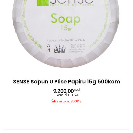
SENSE Sapun U Plise Papiru 15g 500kom
rsd
9.200,00
cena bez PDV-a
Šifra artikla: 830012