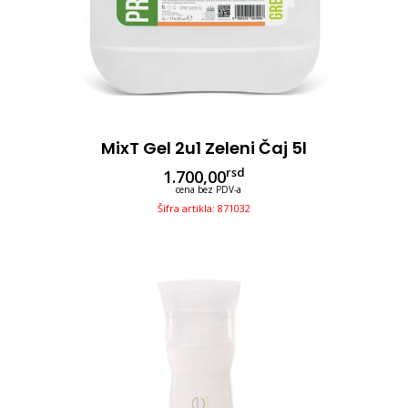
MixT Gel 2u1 Zeleni Čaj 5l
rsd
1.700,00
cena bez PDV-a
Šifra artikla: 871032