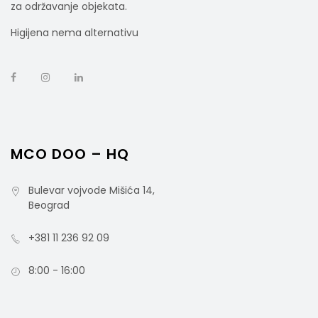
za održavanje objekata.
Higijena nema alternativu
MixT Gel 2u1 Zeleni Čaj 5l
MCO DOO – HQ
Bulevar vojvode Mišića 14,
rsd
Beograd
1.700,00
cena bez PDV-a
Šifra artikla: 871032
+381 11 236 92 09
8:00 - 16:00