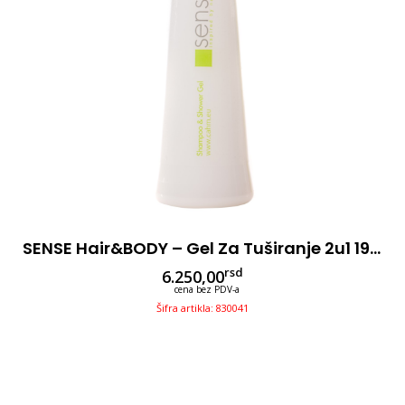
SENSE Hair&BODY – Gel Za Tuširanje 2u1 195kom
rsd
6.250,00
cena bez PDV-a
Šifra artikla: 830041