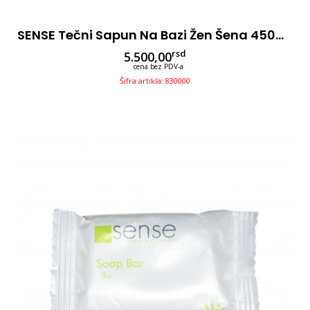
SENSE Tečni Sapun Na Bazi Žen Šena 450ml 12kom
rsd
5.500,00
cena bez PDV-a
Šifra artikla: 830000