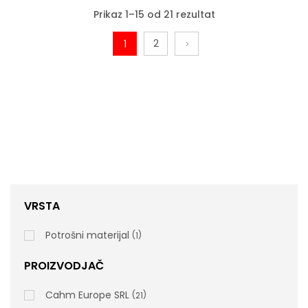
Prikaz 1–15 od 21 rezultat
2
1
VRSTA
Potrošni materijal
1
BOTANIKA, Tečni Sapun 450ml, 12 Patrona
PROIZVODJAČ
Cahm Europe SRL
21