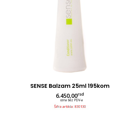
SENSE Balzam 25ml 195kom
rsd
6.450,00
cena bez PDV-a
Šifra artikla: 830130