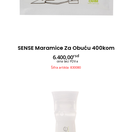
SENSE Maramice Za Obuću 400kom
rsd
6.400,00
cena bez PDV-a
Šifra artikla: 830080