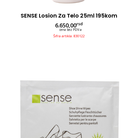
SENSE Losion Za Telo 25ml 195kom
rsd
6.650,00
cena bez PDV-a
Šifra artikla: 830122