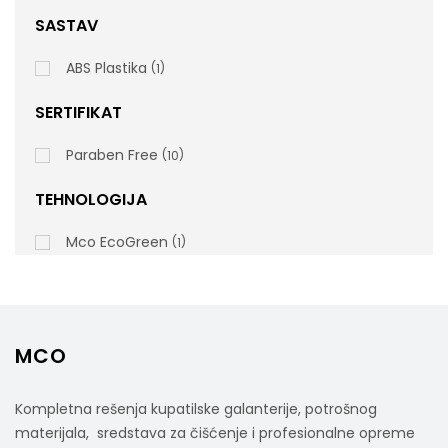
SASTAV
rsd
ABS Plastika
1
8.100,00
cena bez PDV-a
SERTIFIKAT
Šifra artikla: 840000
Paraben Free
10
TEHNOLOGIJA
Mco EcoGreen
1
MCO
Kompletna rešenja kupatilske galanterije, potrošnog
materijala, sredstava za čišćenje i profesionalne opreme