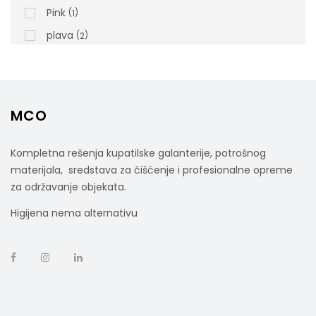
Pink
1
plava
2
MCO
Kompletna rešenja kupatilske galanterije, potrošnog
materijala, sredstava za čišćenje i profesionalne opreme
za održavanje objekata.
Nitril Rukavice FULL GRIP Bez Pudera 50/1 –
Higijena nema alternativu
Crne