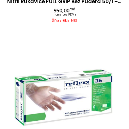
Nitril Rukavice FULL GRIP Bez Pudera 50/1 – Narandžaste
rsd
950,00
cena bez PDV-a
Šifra artikla: N85