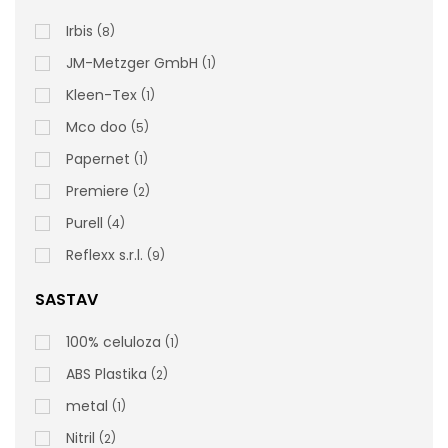
rsd
Irbis
9.800,00
8
cena bez PDV-a
JM-Metzger GmbH
1
Šifra artikla: 040002
Kleen-Tex
1
Mco doo
5
Papernet
1
Premiere
2
Purell
4
Reflexx s.r.l.
9
SASTAV
100% celuloza
1
ABS Plastika
2
metal
1
Nitril
2