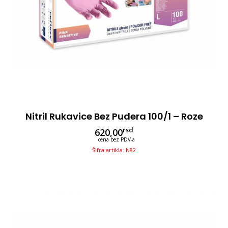
Nitril Rukavice Bez Pudera 100/1 – Roze
rsd
620,00
cena bez PDV-a
Šifra artikla: N82