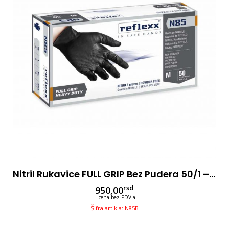
Nitril Rukavice FULL GRIP Bez Pudera 50/1 – Crne
rsd
950,00
cena bez PDV-a
Šifra artikla: N85B