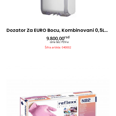
Dozator Za EURO Bocu, Kombinovani 0,5L/1L, Sa Mehanizmom Na Lakat
rsd
9.800,00
cena bez PDV-a
Šifra artikla: 040002