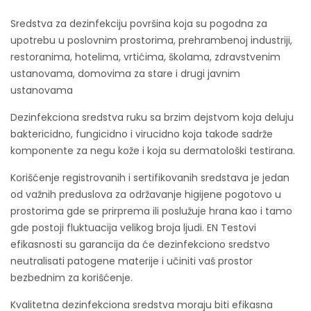
Sredstva za dezinfekciju površina koja su pogodna za
upotrebu u poslovnim prostorima, prehrambenoj industriji,
restoranima, hotelima, vrtićima, školama, zdravstvenim
ustanovama, domovima za stare i drugi javnim
ustanovama
Dezinfekciona sredstva ruku sa brzim dejstvom koja deluju
baktericidno, fungicidno i virucidno koja takođe sadrže
komponente za negu kože i koja su dermatološki testirana.
Korišćenje registrovanih i sertifikovanih sredstava je jedan
od važnih preduslova za održavanje higijene pogotovo u
prostorima gde se prirprema ili poslužuje hrana kao i tamo
gde postoji fluktuacija velikog broja ljudi. EN Testovi
efikasnosti su garancija da će dezinfekciono sredstvo
neutralisati patogene materije i učiniti vaš prostor
bezbednim za korišćenje.
Kvalitetna dezinfekciona sredstva moraju biti efikasna