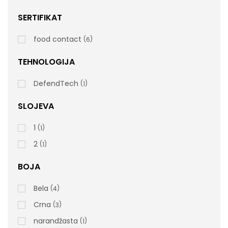
SERTIFIKAT
food contact
6
Nitril Rukavice Bez Pudera 100/1 – Roze
TEHNOLOGIJA
DefendTech
1
SLOJEVA
rsd
620,00
1
1
cena bez PDV-a
Šifra artikla: N82
2
1
BOJA
Bela
4
Crna
3
narandžasta
1