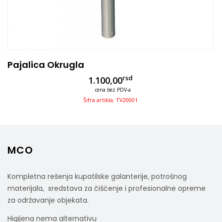
Pajalica Okrugla
rsd
1.100,00
cena bez PDV-a
Šifra artikla: TV20001
MCO
Kompletna rešenja kupatilske galanterije, potrošnog
materijala, sredstava za čišćenje i profesionalne opreme
za održavanje objekata.
Higijena nema alternativu