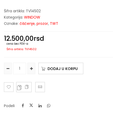
Šifra artikla:
TV14502
Kategorija:
WINDOW
Oznake:
čišćenje
,
prozor
,
TWT
12.500,00
rsd
cena bez PDV-a
Šifra artikla: TV14502
DODAJ U KORPU
Podeli