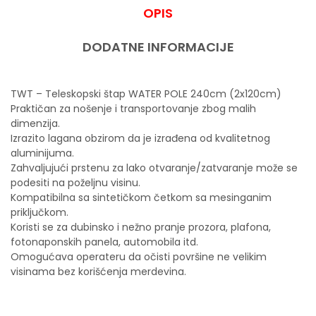
OPIS
DODATNE INFORMACIJE
TWT – Teleskopski štap WATER POLE 240cm (2x120cm)
Praktičan za nošenje i transportovanje zbog malih
dimenzija.
Izrazito lagana obzirom da je izrađena od kvalitetnog
aluminijuma.
Zahvaljujući prstenu za lako otvaranje/zatvaranje može se
podesiti na poželjnu visinu.
Kompatibilna sa sintetičkom četkom sa mesinganim
priključkom.
Koristi se za dubinsko i nežno pranje prozora, plafona,
fotonaponskih panela, automobila itd.
Omogućava operateru da očisti površine ne velikim
visinama bez korišćenja merdevina.