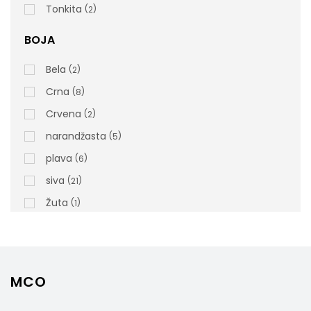
Tonkita
2
BOJA
rsd
16.000,00
Bela
cena bez PDV-a
2
Šifra artikla: TS0200401
Crna
8
Crvena
2
narandžasta
5
plava
6
siva
21
Žuta
1
MCO