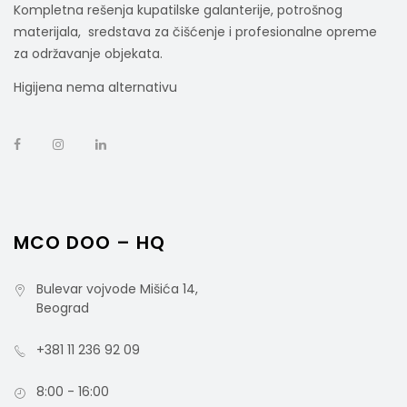
Kompletna rešenja kupatilske galanterije, potrošnog
materijala, sredstava za čišćenje i profesionalne opreme
za održavanje objekata.
Higijena nema alternativu
GIOTTO ReUse – Kolica Sa Bočnom Ručkom
Za Čišćenje 2x15l Sa Presom
MCO DOO – HQ
rsd
14.500,00
cena bez PDV-a
Bulevar vojvode Mišića 14,
Šifra artikla: TS0200401ECN
Beograd
+381 11 236 92 09
8:00 - 16:00