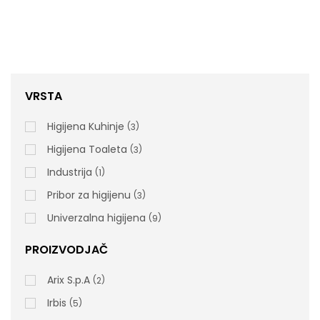
VRSTA
Higijena Kuhinje
3
CEVKO – Sredstvo Za Otpušavanje Odvoda 1L
Higijena Toaleta
3
Industrija
1
Pribor za higijenu
3
Univerzalna higijena
9
rsd
390,00
cena bez PDV-a
PROIZVODJAČ
Šifra artikla: 220207
Arix S.p.A
2
Irbis
5