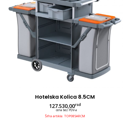
Hotelska Kolica 8.5CM
rsd
127.530,00
cena bez PDV-a
Šifra artikla: TOP085ARCM