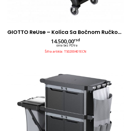
GIOTTO ReUse – Kolica Sa Bočnom Ručkom Za Čišćenje 2x15l Sa Presom
rsd
14.500,00
cena bez PDV-a
Šifra artikla: TS0200401ECN