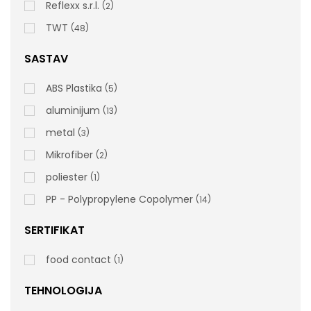
Reflexx s.r.l.
2
TWT
48
SASTAV
ABS Plastika
5
aluminijum
13
metal
3
Mikrofiber
2
poliester
1
PP - Polypropylene Copolymer
14
SERTIFIKAT
food contact
1
GIOTTO Profesionalna Kolica Sa Bočnom
Rukom Za Čišćenje 2x15l Sa Presom
TEHNOLOGIJA