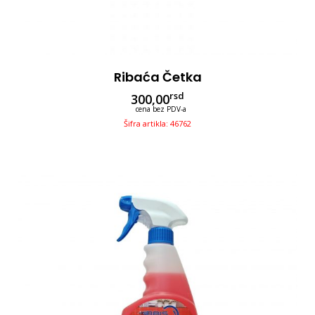
Ribaća Četka
rsd
300,00
cena bez PDV-a
Šifra artikla: 46762