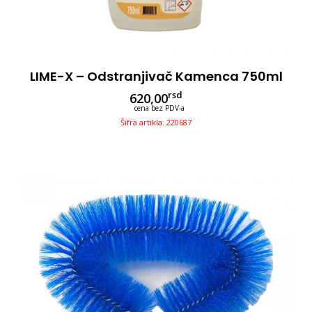
LIME-X – Odstranjivač Kamenca 750ml
rsd
620,00
cena bez PDV-a
Šifra artikla: 220687