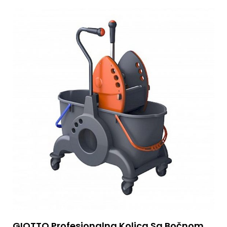
GIOTTO Profesionalna Kolica Sa Bočnom Rukom Za Čišćenje 2x15l Sa Presom