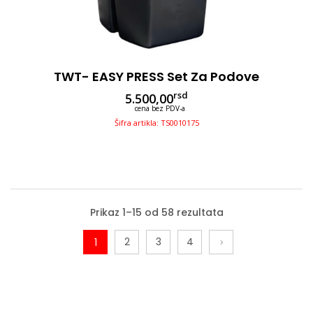
TWT- EASY PRESS Set Za Podove
rsd
5.500,00
cena bez PDV-a
Šifra artikla: TS0010175
Prikaz 1–15 od 58 rezultata
2
3
4
1