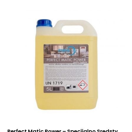
Perfect Matic Power – Specijalno Sredstvo Za Čišćenje 5L