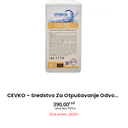
CEVKO – Sredstvo Za Otpušavanje Odvoda 1L
rsd
390,00
cena bez PDV-a
Šifra artikla: 220207