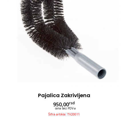
Pajalica Zakrivljena
rsd
950,00
cena bez PDV-a
Šifra artikla: TV20011