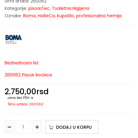
Šifra artikla:
260062
Kategorije:
pisoar/wc
,
Toaletna Higijena
Oznake:
Boma
,
HoReCa
,
kupatilo
,
profesionalna hemija
Bezbednosni list
260062 Pisoar kockice
2.750,00
rsd
cena bez PDV-a
Šifra artikla: 260062
DODAJ U KORPU