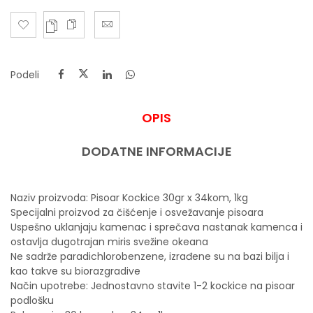
Podeli
OPIS
DODATNE INFORMACIJE
Naziv proizvoda: Pisoar Kockice 30gr x 34kom, 1kg
Specijalni proizvod za čišćenje i osvežavanje pisoara
Uspešno uklanjaju kamenac i sprečava nastanak kamenca i
ostavlja dugotrajan miris svežine okeana
Ne sadrže paradichlorobenzene, izrađene su na bazi bilja i
kao takve su biorazgradive
Način upotrebe: Jednostavno stavite 1-2 kockice na pisoar
podlošku