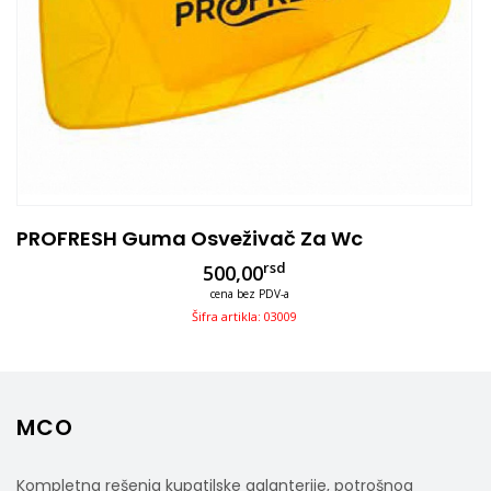
PROFRESH Guma Osveživač Za Wc
rsd
500,00
cena bez PDV-a
Šifra artikla: 03009
MCO
Kompletna rešenja kupatilske galanterije, potrošnog