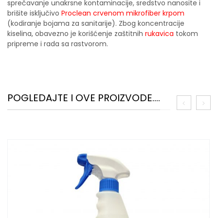
sprečavanje unakrsne kontaminacije, sredstvo nanosite i
brišite isključivo
Proclean crvenom mikrofiber krpom
(kodiranje bojama za sanitarije). Zbog koncentracije
kiselina, obavezno je korišćenje zaštitnih
rukavica
tokom
pripreme i rada sa rastvorom.
POGLEDAJTE I OVE PROIZVODE....