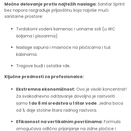
Moćno delovanje protiv najtežih naslaga:
Sanitar Sprint
bez napora razgrađuje prljavštinu koja najviše muči
sanitarne prostore:
Tvrdokorni vodeni kamenac i urinarne soli (u WC
šoljama i pisoarima).
Naslage sapuna i masnoće na pločicama i tuš
kabinama.
Tragove buđi i ostatke rđe.
Ključne prednosti za profesionalce:
Ekstremna ekonomičnost:
Ovo je visoki koncentrat!
Za svakodnevno održavanje dovoljno je rastvoriti
samo
1 do 6 ml sredstva u 1 litar vode
. Jedna boca
od 1L daje stotine litara radnog rastvora.
Efikasnost na vertikalnim površinama:
Formula
omogućava odlično prijanjanje na zidne pločice i