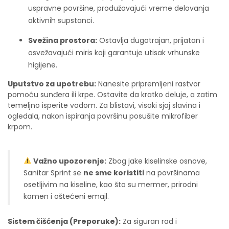
uspravne površine, produžavajući vreme delovanja
aktivnih supstanci.
Svežina prostora:
Ostavlja dugotrajan, prijatan i
osvežavajući miris koji garantuje utisak vrhunske
higijene.
Uputstvo za upotrebu:
Nanesite pripremljeni rastvor
pomoću sunđera ili krpe. Ostavite da kratko deluje, a zatim
temeljno isperite vodom. Za blistavi, visoki sjaj slavina i
ogledala, nakon ispiranja površinu posušite mikrofiber
krpom.
Važno upozorenje:
Zbog jake kiselinske osnove,
Sanitar Sprint se
ne sme koristiti
na površinama
osetljivim na kiseline, kao što su mermer, prirodni
kamen i oštećeni emajl.
Sistem čišćenja (Preporuke):
Za siguran rad i