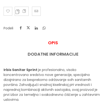
Podeli
OPIS
DODATNE INFORMACIJE
Irbis Sanitar Sprint
je profesionalno, visoko
koncentrovano sredstvo nove generacije, specijalno
dizajnirano za besprekorno održavanje svih sanitarnih
površina. Zahvaljujući snažnoj kiselinskoj pH vrednosti i
naprednoj kombinaciji aktivnih sastojaka, ovaj proizvod je
prvi izbor za temeljno i svakodnevno čišćenje u zahtevnim
uslovima.