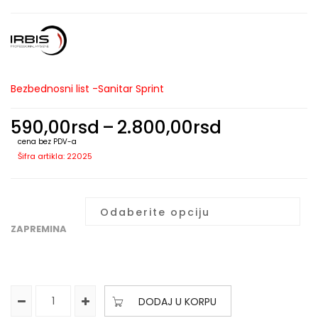
Bezbednosni list -Sanitar Sprint
590,00
rsd
–
2.800,00
rsd
cena bez PDV-a
Šifra artikla: 22025
ZAPREMINA
DODAJ U KORPU