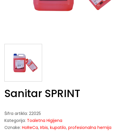
Sanitar SPRINT
Šifra artikla:
22025
Kategorija:
Toaletna Higijena
Oznake:
HoReCa
,
Irbis
,
kupatilo
,
profesionalna hemija