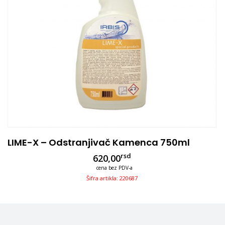
LIME-X – Odstranjivač Kamenca 750ml
rsd
620,00
cena bez PDV-a
Šifra artikla: 220687