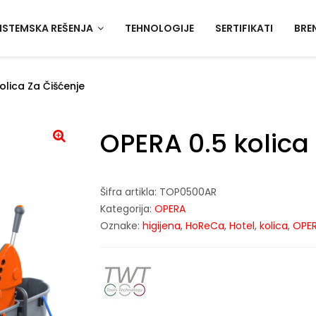
ISTEMSKA REŠENJA
TEHNOLOGIJE
SERTIFIKATI
BRE
olica Za Čišćenje
OPERA 0.5 kolica
Šifra artikla:
TOP0500AR
Kategorija:
OPERA
Oznake:
higijena
,
HoReCa
,
Hotel
,
kolica
,
OPE