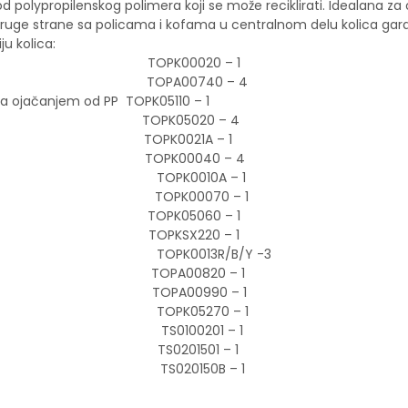
d polypropilenskog polimera koji se može reciklirati. Idealana za 
uge strane sa policama i kofama u centralnom delu kolica garan
u kolica:
 – TOPK00020 – 1
100mm – TOPA00740 – 4
a ojačanjem od PP TOPK05110 – 1
či 810mm – TOPK05020 – 4
 ček liste – TOPK0021A – 1
onektorima – TOPK00040 – 4
 TOPK0010A – 1
 – TOPK00070 – 1
ktorima – TOPK05060 – 1
čem, leva TOPKSX220 – 1
rvena) TOPK0013R/B/Y -3
om gumom – TOPA00820 – 1
ABS-a – TOPA00990 – 1
REXA TOPK05270 – 1
ve TS0100201 – 1
rška TS0201501 – 1
a TS020150B – 1