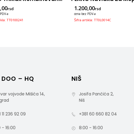
,00
1.200,00
rsd
rsd
 PDV-a
cena bez PDV-a
tikla: TT0100241
Šifra artikla: TT0L0014C
 DOO – HQ
NIŠ
var vojvode Mišića 14,
Josifa Pančića 2,
grad
Niš
 11 236 92 09
+381 60 660 82 04
 - 16:00
8:00 - 16:00