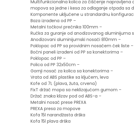
Multifunkcionalna kolica za čišćenje napravljena o
mopova sa jedne i kesa za odlaganje otpada sa dr
Komponente uključene u strandardnu konfiguracij
Baza izrađena od PP
Metalni točkovi prečnika 
Ručka za guranje od anodizovanog aluminijuma s
Anodizovani aluminijumski nosa
Poklopac od PP sa providnim nosačem
Bočni paneli izrađeni od PP sa k
Poklopac od PP –
Polica od PP 32x50cm
Gornji nosač za kolica sa kone
Vrata od ABS plastike sa klju
Kofe od 7L (plava, žuta, c
FixT držač mopa sa neklizajuć
Držač znaka klizav pod od 
Metalni nosač prese P
PREXA presa za mopo
Kofa 15l narandžasta d
Kofa 15l plava dršk