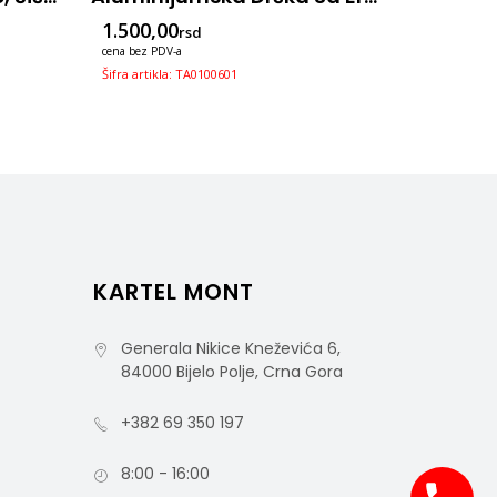
1.500,00
7.000,0
rsd
cena bez PDV-a
cena bez PDV
Šifra artikla: TA0100601
Šifra artikl
KARTEL MONT
Generala Nikice Kneževića 6,
84000 Bijelo Polje, Crna Gora
+382 69 350 197
8:00 - 16:00