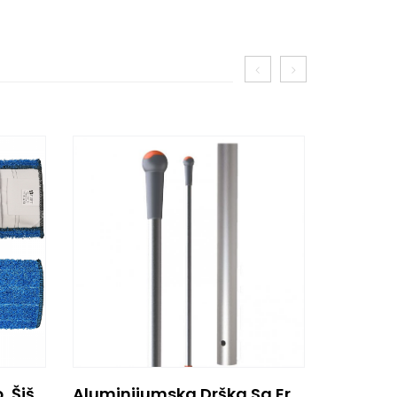
PLANO Navlaka Za Mop, Šišani Mikrofiber 40cm
Aluminijumska Drška Sa Ergonomskim Rukohvatom 145cm, Narandžasta