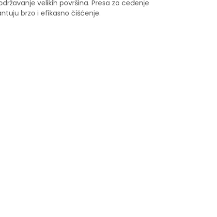
održavanje velikih površina. Presa za ceđenje
tuju brzo i efikasno čišćenje.