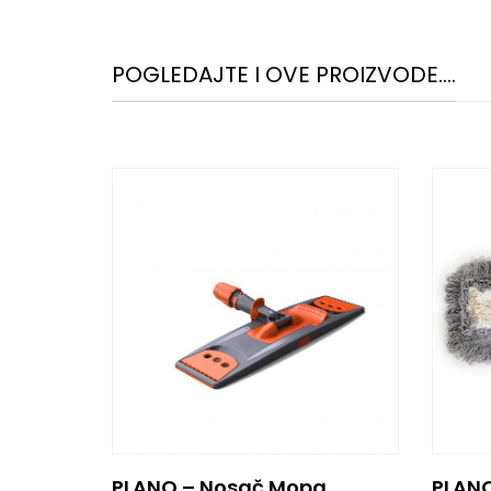
POGLEDAJTE I OVE PROIZVODE....
OPERA Plastificirana Kesa Sa Prednjim Patent Zatvaračem, 120L
PLANO – Nosač Mopa