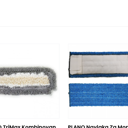
PLANO TriMax Kombinovana Navlaka Za Mop-Mikrofiber, Pamuk I Poliester 40cm