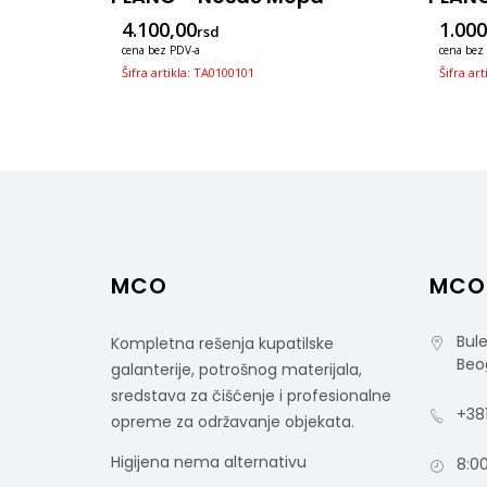
4.100,00
1.000
rsd
cena bez PDV-a
cena bez
Šifra artikla: TA0100101
Šifra ar
MCO
MCO
Bule
Kompletna rešenja kupatilske
Beo
galanterije, potrošnog materijala,
sredstava za čišćenje i profesionalne
+381
opreme za održavanje objekata.
Higijena nema alternativu
8:00