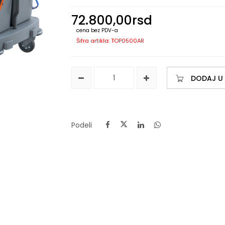
72.800,00
rsd
cena bez PDV-a
Šifra artikla: TOP0500AR
DODAJ U
Podeli