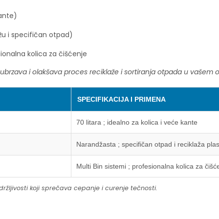
kante)
žu i specifičan otpad)
sionalna kolica za čišćenje
ubrzava i olakšava proces reciklaže i sortiranja otpada u vašem o
SPECIFIKACIJA I PRIMENA
70 litara ; idealno za kolica i veće kante
Narandžasta ; specifičan otpad i reciklaža plas
Multi Bin sistemi ; profesionalna kolica za čišć
žljivosti koji sprečava cepanje i curenje tečnosti.