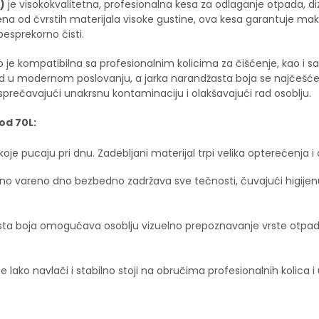
)
je visokokvalitetna, profesionalna kesa za odlaganje otpada, d
ađena od čvrstih materijala visoke gustine, ova kesa garantuje mak
besprekorno čisti.
eno je kompatibilna sa profesionalnim kolicima za čišćenje, kao 
d u modernom poslovanju, a jarka narandžasta boja se najčešće 
, sprečavajući unakrsnu kontaminaciju i olakšavajući rad osoblju.
od 70L:
je pucaju pri dnu. Zadebljani materijal trpi velika opterećenja i 
o vareno dno bezbedno zadržava sve tečnosti, čuvajući higijenu v
sta boja omogućava osoblju vizuelno prepoznavanje vrste otpada
e lako navlači i stabilno stoji na obručima profesionalnih kolica i