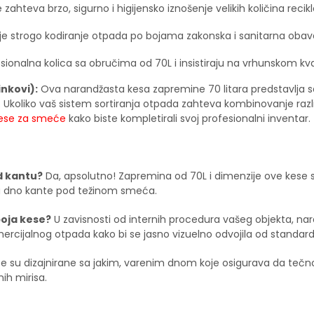
zahteva brzo, sigurno i higijensko iznošenje velikih količina reci
je strogo kodiranje otpada po bojama zakonska i sanitarna obav
esionalna kolica sa obručima od 70L i insistiraju na vrhunskom kv
nkovi):
Ova narandžasta kesa zapremine 70 litara predstavlja 
 Ukoliko vaš sistem sortiranja otpada zahteva kombinovanje različi
ese za smeće
kako biste kompletirali svoj profesionalni inventar.
d kantu?
Da, apsolutno! Zapremina od 70L i dimenzije ove kese s
 na dno kante pod težinom smeća.
boja kese?
U zavisnosti od internih procedura vašeg objekta, nar
komercijalnog otpada kako bi se jasno vizuelno odvojila od stand
e su dizajnirane sa jakim, varenim dnom koje osigurava da tečno
nih mirisa.