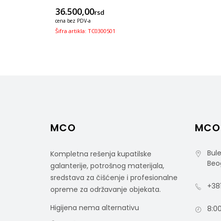
36.500,00
rsd
cena bez PDV-a
Šifra artikla: TC0300501
MCO
MCO
Bule
Kompletna rešenja kupatilske
Beo
galanterije, potrošnog materijala,
sredstava za čišćenje i profesionalne
+381
opreme za održavanje objekata.
Higijena nema alternativu
8:00