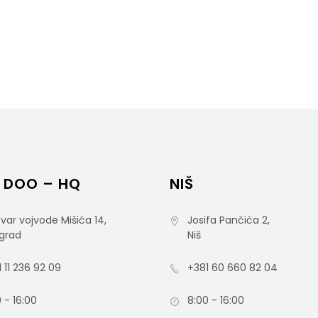
 DOO – HQ
NIŠ
var vojvode Mišića 14,
Josifa Pančića 2,
grad
Niš
 11 236 92 09
+381 60 660 82 04
 - 16:00
8:00 - 16:00