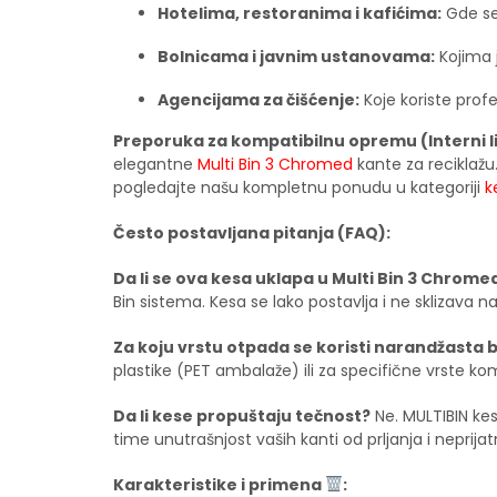
Hotelima, restoranima i kafićima:
Gde se 
Bolnicama i javnim ustanovama:
Kojima 
Agencijama za čišćenje:
Koje koriste prof
Preporuka za kompatibilnu opremu (Interni li
elegantne
Multi Bin 3 Chromed
kante za reciklažu.
pogledajte našu kompletnu ponudu u kategoriji
k
Često postavljana pitanja (FAQ):
Da li se ova kesa uklapa u Multi Bin 3 Chrome
Bin sistema. Kesa se lako postavlja i ne sklizava
Za koju vrstu otpada se koristi narandžasta 
plastike (PET ambalaže) ili za specifične vrste 
Da li kese propuštaju tečnost?
Ne. MULTIBIN kes
time unutrašnjost vaših kanti od prljanja i neprijat
Karakteristike i primena
: