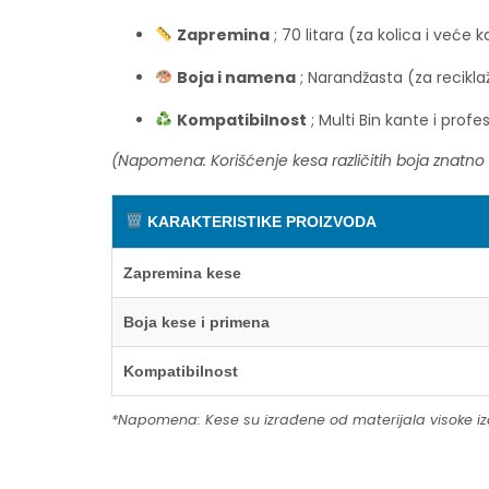
Zapremina
; 70 litara (za kolica i veće 
Boja i namena
; Narandžasta (za recikla
Kompatibilnost
; Multi Bin kante i profe
(Napomena: Korišćenje kesa različitih boja znatno 
KARAKTERISTIKE PROIZVODA
Zapremina kese
Boja kese i primena
Kompatibilnost
*Napomena: Kese su izrađene od materijala visoke izdr