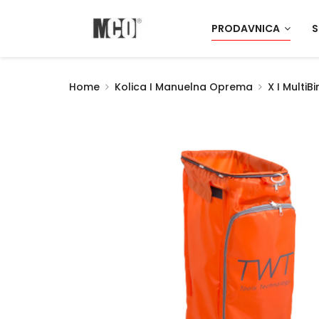
PRODAVNICA
S
Home
Kolica I Manuelna Oprema
X I MultiB