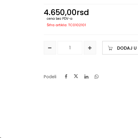
4.650,00
rsd
cena bez PDV-a
Šifra artikla: TC0102101
DODAJ U
Podeli