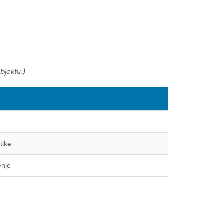
bjektu.)
tike
enje