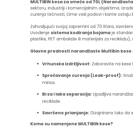
MULTIBIN kesa za smeće od 70L (Narandžasta
sektoru, industriji i komercijalnim objektima. Izr
curenja tečnosti, čime vaši podovi i kante ostaju 
Zahvaljujući svojoj zapremini od 70 litara, savrš
Uvođenje
sistema kodiranja bojama
je standar
plastike, PET ambalaže ili materijala za reciklažu)
Glavne prednosti narandžaste Multibin kese 
Vrhunska izdržljivost:
Zaboravite na kese ko
Sprečavanje curenja (Leak-proof):
Snažn
mirisa.
Brza i laka separacija:
Upadljiva narandža
reciklaže.
Savršeno prianjanje:
Dizajnirana tako da s
Kome su namenjene MULTIBIN kese?