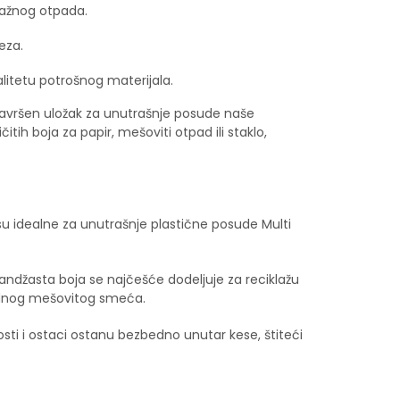
klažnog otpada.
eza.
alitetu potrošnog materijala.
savršen uložak za unutrašnje posude naše
tih boja za papir, mešoviti otpad ili staklo,
u idealne za unutrašnje plastične posude Multi
andžasta boja se najčešće dodeljuje za reciklažu
ardnog mešovitog smeća.
sti i ostaci ostanu bezbedno unutar kese, štiteći