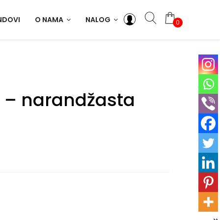
NDOVI
O NAMA
NALOG
0
L – narandžasta