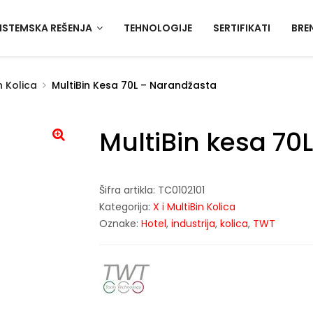
ISTEMSKA REŠENJA
TEHNOLOGIJE
SERTIFIKATI
BRE
in Kolica
MultiBin Kesa 70L – Narandžasta
MultiBin kesa 70
Šifra artikla:
TC0102101
Kategorija:
X i MultiBin Kolica
Oznake:
Hotel
,
industrija
,
kolica
,
TWT