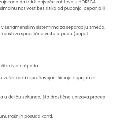
izajnirana da izdrži najveće zahteve u HORECA
simalnu nosivost bez rizika od pucanja, cepanja ili
i sa višenamenskim sistemima za separaciju smeća.
koristi za specifične vrste otpada (poput
oštre ivice otpada.
aših kanti i sprečavajući širenje neprijatnih
 u deliću sekunde, što drastično ubrzava proces
 unutrašnjih posuda kanti.