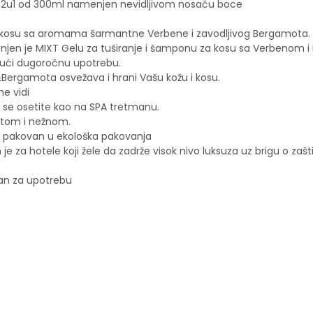
nje 2u1 od 300ml namenjen nevidljivom nosaču boce
za kosu sa aromama šarmantne Verbene i zavodljivog Bergamota.
enjen je MIXT Gelu za tuširanje i šamponu za kosu sa Verbenom
jući dugoročnu upotrebu.
ergamota osvežava i hrani Vašu kožu i kosu.
e vidi
se osetite kao na SPA tretmanu.
istom i nežnom.
, pakovan u ekološka pakovanja
e za hotele koji žele da zadrže visok nivo luksuza uz brigu o zašt
an za upotrebu