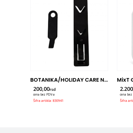
BOTANIKA Sapun Verbena And Bergamot 300ml – Invisible
BOTANIKA/HOLIDAY CARE Nevidljivi (invisible) Nosač Dozatora Od 300ml
200,00
2.200
rsd
cena bez PDV-a
cena bez
Šifra artikla: 830941
Šifra art