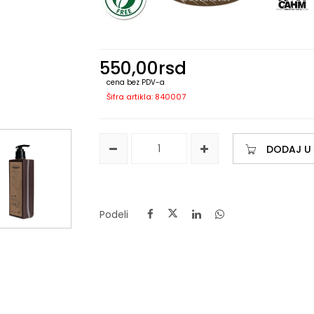
550,00
rsd
cena bez PDV-a
Šifra artikla: 840007
DODAJ U
Podeli