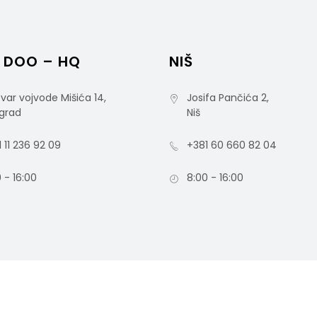
 DOO – HQ
NIŠ
var vojvode Mišića 14,
Josifa Pančića 2,
grad
Niš
 11 236 92 09
+381 60 660 82 04
 - 16:00
8:00 - 16:00