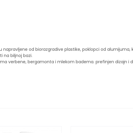
 su napravljene od biorazgradive plastike, poklopci od alumijuma,
 na biljnoj bazi.
isima verbene, bergamonta i mlekom badema. prefinjen dizajn i d