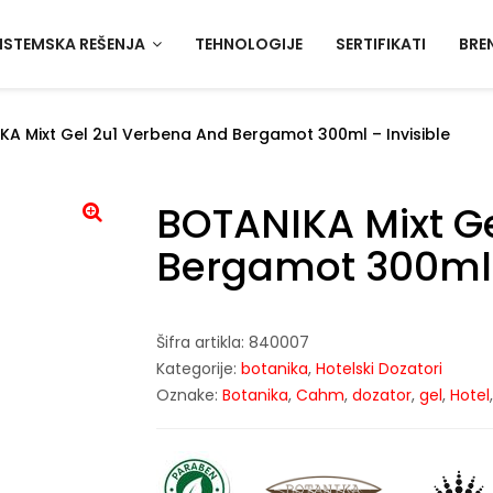
ISTEMSKA REŠENJA
TEHNOLOGIJE
SERTIFIKATI
BRE
KA Mixt Gel 2u1 Verbena And Bergamot 300ml – Invisible
BOTANIKA Mixt G
Bergamot 300ml –
Šifra artikla:
840007
Kategorije:
botanika
,
Hotelski Dozatori
Oznake:
Botanika
,
Cahm
,
dozator
,
gel
,
Hotel