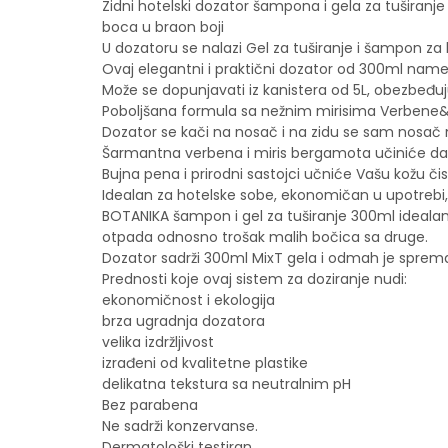
Zidni hotelski dozator šampona i gela za tušira
boca u braon boji
U dozatoru se nalazi Gel za tuširanje i šampon 
Ovaj elegantni i praktični dozator od 300ml nam
Može se dopunjavati iz kanistera od 5L, obezbeđu
Poboljšana formula sa nežnim mirisima Verbene&B
Dozator se kači na nosač i na zidu se sam nosač n
Šarmantna verbena i miris bergamota učiniće da 
Bujna pena i prirodni sastojci učniće Vašu kožu č
Idealan za hotelske sobe, ekonomičan u upotrebi
BOTANIKA šampon i gel za tuširanje 300ml idealan j
otpada odnosno trošak malih bočica sa druge.
Dozator sadrži 300ml MixT gela i odmah je sprem
Prednosti koje ovaj sistem za doziranje nudi:
ekonomičnost i ekologija
brza ugradnja dozatora
velika izdržljivost
izrađeni od kvalitetne plastike
delikatna tekstura sa neutralnim pH
Bez parabena
Ne sadrži konzervanse.
Dermatološki testiran.