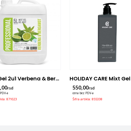
MixT Gel 2u1 Verbena & Bergamot 5l
,00
550,00
rsd
rsd
 PDV-a
cena bez PDV-a
ikla: 871023
Šifra artikla: 855338