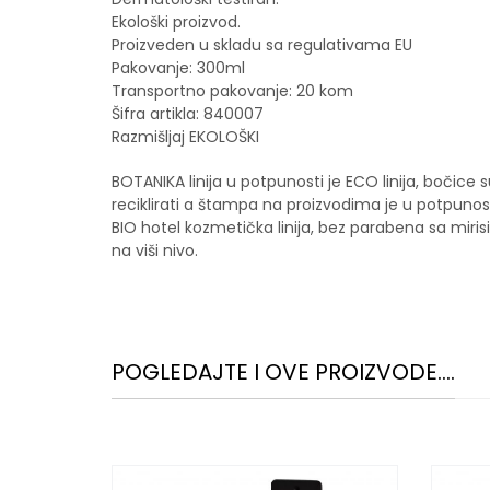
Ekološki proizvod.
Proizveden u skladu sa regulativama EU
Pakovanje: 300ml
Transportno pakovanje: 20 kom
Šifra artikla: 840007
Razmišljaj EKOLOŠKI
BOTANIKA linija u potpunosti je ECO linija, bočice
reciklirati a štampa na proizvodima je u potpunosti
BIO hotel kozmetička linija, bez parabena sa mir
na viši nivo.
POGLEDAJTE I OVE PROIZVODE....