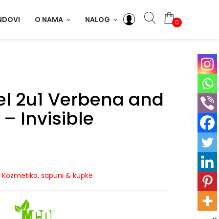
NDOVI
O NAMA
NALOG
0
el 2u1 Verbena and
 Invisible
,
Kozmetika
,
sapuni & kupke