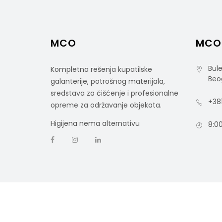
MCO
MCO
Bule
Kompletna rešenja kupatilske
Beo
galanterije, potrošnog materijala,
sredstava za čišćenje i profesionalne
+381
opreme za održavanje objekata.
Higijena nema alternativu
8:00
COPYRIGHT © 2021 MCO - ALL RIGHTS RESERVED