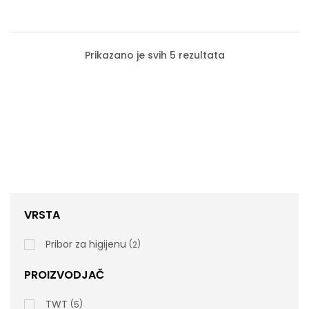
Prikazano je svih 5 rezultata
VRSTA
Pribor za higijenu
2
PROIZVODJAČ
Aluminijumska Drška Sa Ergonomskim
TWT
5