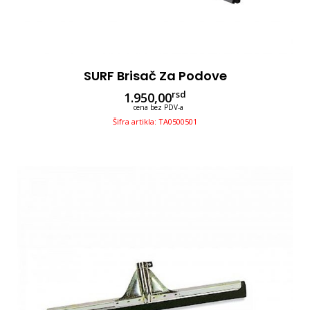
SURF Brisač Za Podove
rsd
1.950,00
cena bez PDV-a
Šifra artikla: TA0500501