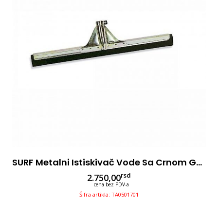
SURF Metalni Istiskivač Vode Sa Crnom Gumom 75cm
rsd
2.750,00
cena bez PDV-a
Šifra artikla: TA0501701