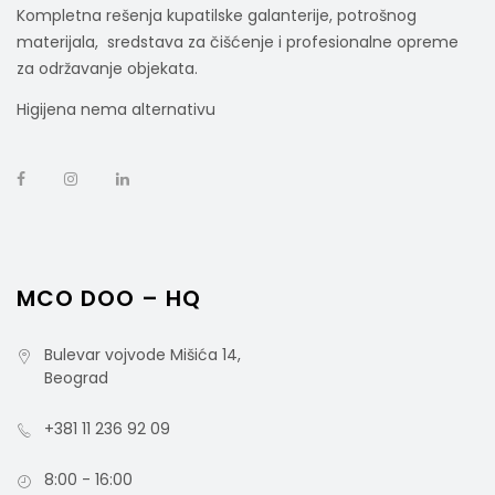
Kompletna rešenja kupatilske galanterije, potrošnog
materijala, sredstava za čišćenje i profesionalne opreme
za održavanje objekata.
Higijena nema alternativu
Aluminijumska Drška Sa Ergonomskim
Rukohvatom 145cm, Plava
MCO DOO – HQ
rsd
1.500,00
cena bez PDV-a
Šifra artikla: TA0100601B
Bulevar vojvode Mišića 14,
Beograd
+381 11 236 92 09
8:00 - 16:00