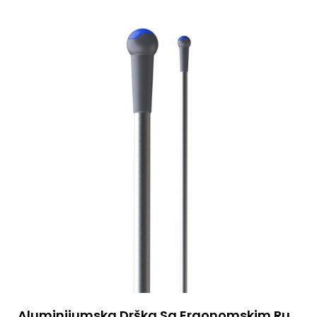
Aluminijumska Drška Sa Ergonomskim Rukohvatom 145cm, Plava