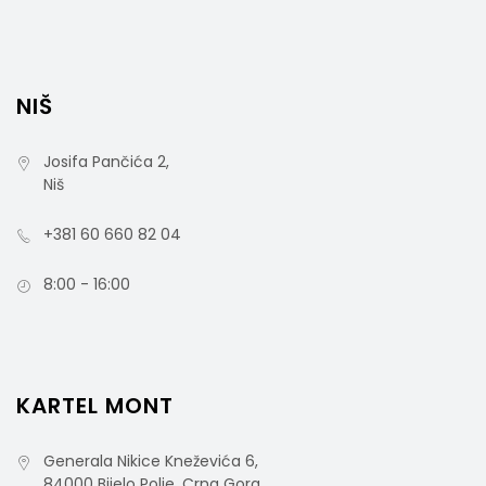
NIŠ
Josifa Pančića 2,
Niš
+381 60 660 82 04
8:00 - 16:00
SURF Brisač Za Podove
KARTEL MONT
Generala Nikice Kneževića 6,
84000 Bijelo Polje, Crna Gora