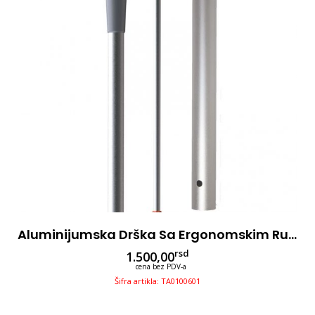
Aluminijumska Drška Sa Ergonomskim Rukohvatom 145cm, Narandžasta
rsd
1.500,00
cena bez PDV-a
Šifra artikla: TA0100601