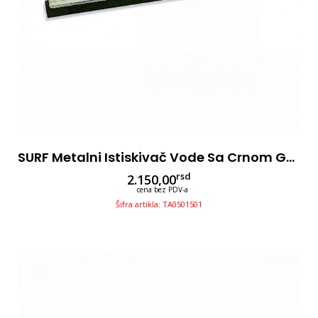
SURF Metalni Istiskivač Vode Sa Crnom Gumom 55cm
rsd
2.150,00
cena bez PDV-a
Šifra artikla: TA0501501