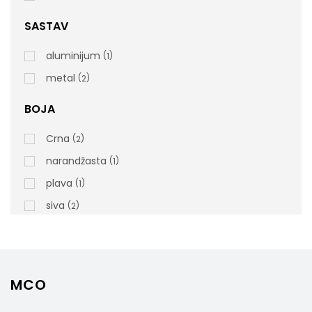
Rukohvatom 145cm, Narandžasta
SASTAV
rsd
1.500,00
cena bez PDV-a
aluminijum
1
Šifra artikla: TA0100601
metal
2
BOJA
Crna
2
narandžasta
1
plava
1
siva
2
MCO