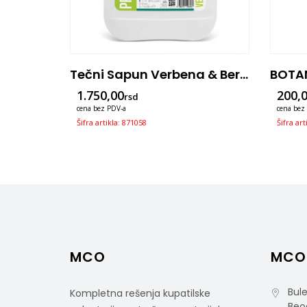
Tečni Sapun Verbena & Bergamot 5l
1.750,00
200,
rsd
cena bez PDV-a
cena bez
Šifra artikla: 871058
Šifra art
MCO
MCO
Bule
Kompletna rešenja kupatilske
Beo