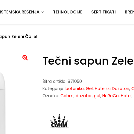
ISTEMSKA REŠENJA
TEHNOLOGIJE
SERTIFIKATI
BRE
apun Zeleni Čaj 5l
Tečni sapun Zelen
Šifra artikla:
871050
Kategorije:
botanika
,
Gel
,
Hotelski Dozatori
,
O
Oznake:
Cahm
,
dozator
,
gel
,
HoReCa
,
Hotel
,