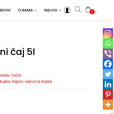
NDOVI
O NAMA
NALOG
0
i čaj 5l
stalo
,
Tečni
kupka
,
Sapun
,
sapuni & kupke