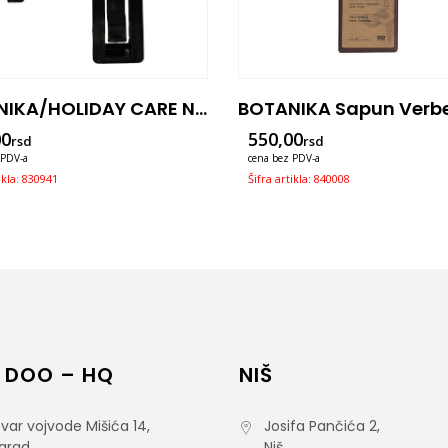
BOTANIKA/HOLIDAY CARE Nevidljivi (invisible) Nosač Dozatora Od 300ml
00
550,00
rsd
rsd
 PDV-a
cena bez PDV-a
ikla: 830941
Šifra artikla: 840008
 DOO – HQ
NIŠ
var vojvode Mišića 14,
Josifa Pančića 2,
grad
Niš