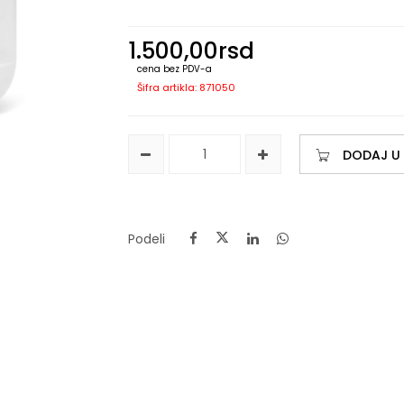
1.500,00
rsd
cena bez PDV-a
Šifra artikla: 871050
DODAJ U
Podeli