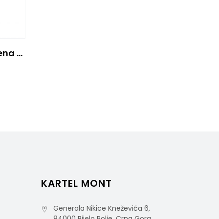
BOTANIKA Sapun Verbena And Bergamot 300ml – Invisible
KARTEL MONT
Generala Nikice Kneževića 6,
84000 Bijelo Polje, Crna Gora