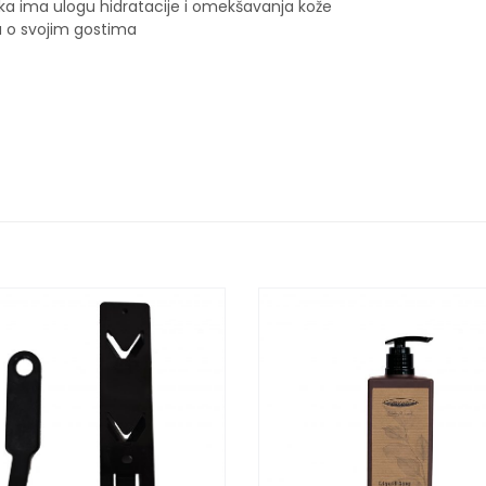
aka ima ulogu hidratacije i omekšavanja kože
a o svojim gostima