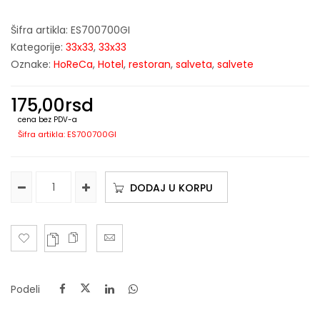
Šifra artikla:
ES700700GI
Kategorije:
33x33
,
33x33
Oznake:
HoReCa
,
Hotel
,
restoran
,
salveta
,
salvete
175,00
rsd
cena bez PDV-a
Šifra artikla: ES700700GI
DODAJ U KORPU
Podeli