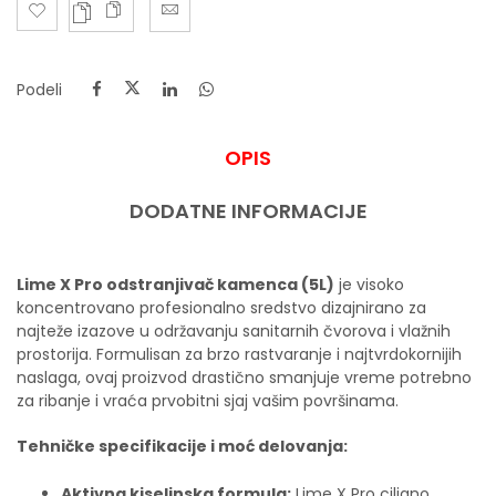
Podeli
OPIS
DODATNE INFORMACIJE
Lime X Pro odstranjivač kamenca (5L)
je visoko
koncentrovano profesionalno sredstvo dizajnirano za
najteže izazove u održavanju sanitarnih čvorova i vlažnih
prostorija. Formulisan za brzo rastvaranje i najtvrdokornijih
naslaga, ovaj proizvod drastično smanjuje vreme potrebno
za ribanje i vraća prvobitni sjaj vašim površinama.
Tehničke specifikacije i moć delovanja:
Aktivna kiselinska formula:
Lime X Pro ciljano