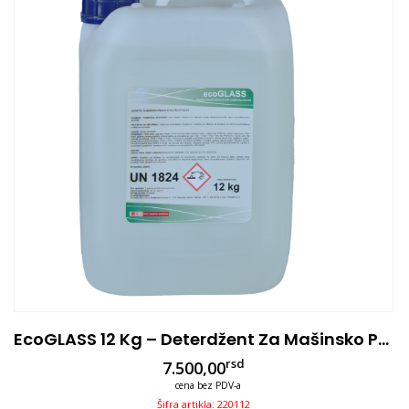
EcoGLASS 12 Kg – Deterdžent Za Mašinsko Pranje Čaša
rsd
7.500,00
cena bez PDV-a
Šifra artikla: 220112