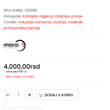
Šifra artikla:
220686
Kategorije:
Kuhinjska Higijena
,
mašinsko pranje
Oznake:
industrija
,
kamenac
,
Kuhinja
,
mašinski
,
profesionalna hemija
4.000,00
rsd
cena bez PDV-a
Šifra artikla: 220686
DODAJ U KORPU