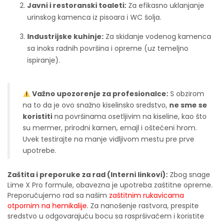
Javni i restoranski toaleti:
Za efikasno uklanjanje
urinskog kamenca iz pisoara i WC šolja.
Industrijske kuhinje:
Za skidanje vodenog kamenca
sa inoks radnih površina i opreme (uz temeljno
ispiranje).
Važno upozorenje za profesionalce:
S obzirom
na to da je ovo snažno kiselinsko sredstvo,
ne sme se
koristiti
na površinama osetljivim na kiseline, kao što
su mermer, prirodni kamen, emajl i oštećeni hrom.
Uvek testirajte na manje vidljivom mestu pre prve
upotrebe.
Zaštita i preporuke za rad (Interni linkovi):
Zbog snage
Lime X Pro formule, obavezna je upotreba zaštitne opreme.
Preporučujemo rad sa našim
zaštitnim rukavicama
otpornim na hemikalije
. Za nanošenje rastvora, prespite
sredstvo u odgovarajuću bocu sa raspršivačem i koristite