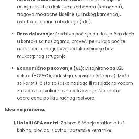
razbija strukturu kalcijum-karbonata (kamenca),
tragova mokraćne kiseline (urinskog kamenca),
ostataka sapuna i oksidacije (rđe).
Brzo delovanje:
Sredstvo počinje da deluje čim dođe
u kontakt sa naslagama, praveći penu koja podiže
nečistoću, omogućavajući lako ispiranje bez
mukotrpnog struganja.
Ekonomično pakovanje (5L):
Dizajnirano za B2B
sektor (HORECA, industrija, servisi za čišćenje). Može
se koristiti čisto za teške naslage ili razblaženo vodom
za redovno svakodnevno održavanje, što znatno
obara cenu po litru radnog rastvora.
Idealna primena:
Hoteli i SPA centri:
Za brzo čišćenje staklenih tuš
kabina, pločica, slavina i bazenske keramike.