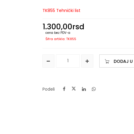
TK855 Tehnički list
1.300,00
rsd
cena bez PDV-a
Šifra artikla: TK855
DODAJ U
Podeli