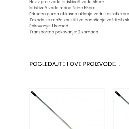
Naziv proizvoda: Istiskivač vode 55cm
Istiskivač vode radne širine 55cm
Prirodna guma efikasno uklanja vodu i ostatke sr
Takođe se može koristiti za nanošenje zaštitnih sl
Pakovanje: 1 komad
Transportno pakovanje: 2 komada
POGLEDAJTE I OVE PROIZVODE....