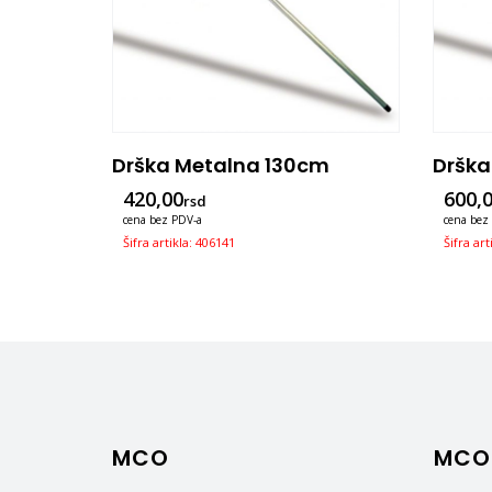
Drška Metalna 130cm
Drška
420,00
600,
rsd
cena bez PDV-a
cena bez
Šifra artikla: 406141
Šifra art
MCO
MCO