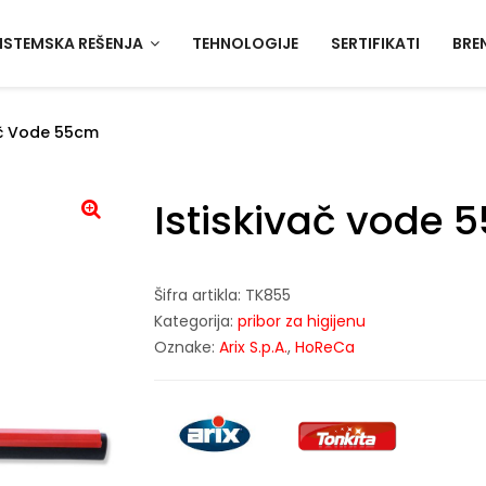
ISTEMSKA REŠENJA
TEHNOLOGIJE
SERTIFIKATI
BRE
ač Vode 55cm
Istiskivač vode 
Šifra artikla:
TK855
Kategorija:
pribor za higijenu
Oznake:
Arix S.p.A.
,
HoReCa