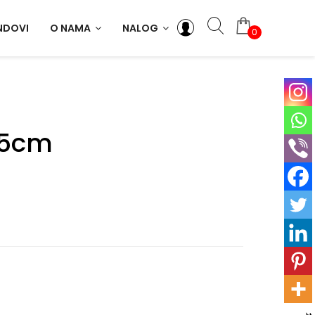
NDOVI
O NAMA
NALOG
0
55cm