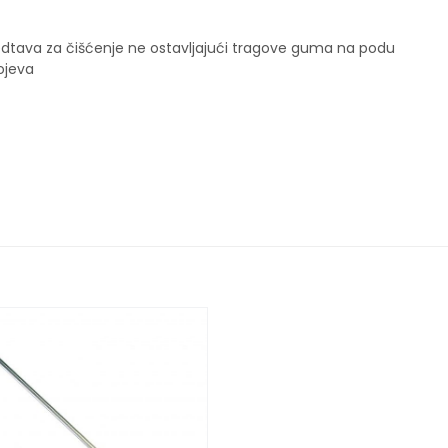
edtava za čišćenje ne ostavljajući tragove guma na podu
ojeva