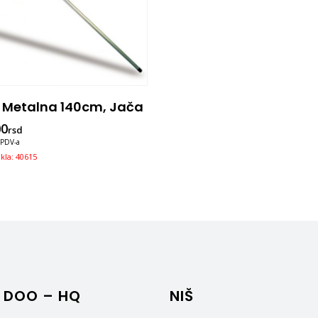
 Metalna 140cm, Jača
00
rsd
 PDV-a
ikla: 40615
 DOO – HQ
NIŠ