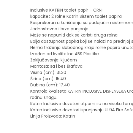
Inclusive KATRIN toalet papir – CRNI
kapacitet 2 rolne Katrin Sistem toalet papira
Besprekoran u korišćenju sa padajućim sistemom
Jednostavno i brzo punjenje
Može se napuniti dok se koristi druga rolna
Bolja dostupnost papira koji se nalazi na prednjoj
Nema traženja slobodnog kraja rolne papira unut
Izrađen od kvalitetne ABS Plastike
Zaključavanje: ključem
Montaža: sa i bez šrafova
Visina (cm): 31.30
Širina (cm): 15.40
Dubina (cm): 17.40
Kontrola kvaliteta KATRIN INCLUSIVE DISPENSERA ur
radnu snagu.
Katrin Inclusive dozatori otporni su na visoku te
Katrin inclusive dozatori ispunjavaju UL94 Fire Saf
Linija Proizvoda: Katrin