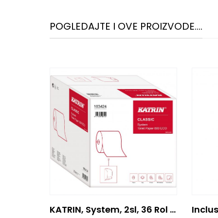
POGLEDAJTE I OVE PROIZVODE....
KATRIN, System, 2sl, 36 Rol X 800 Listova,