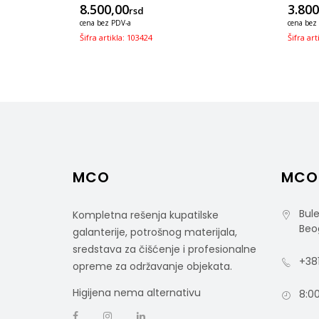
8.500,00
3.800
rsd
cena bez PDV-a
cena bez
Šifra artikla: 103424
Šifra art
MCO
MCO
Bule
Kompletna rešenja kupatilske
Beo
galanterije, potrošnog materijala,
sredstava za čišćenje i profesionalne
+381
opreme za održavanje objekata.
Higijena nema alternativu
8:00