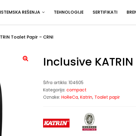
ISTEMSKA REŠENJA
TEHNOLOGIJE
SERTIFIKATI
BRE
ATRIN Toalet Papir – CRNI
Inclusive KATRIN 
Šifra artikla:
104605
Kategorija:
compact
Oznake:
HoReCa
,
Katrin
,
Toalet papir