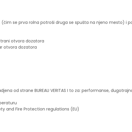
 (čim se prva rolna potroši druga se spušta na njeno mesto) i
 strani otvora dozatora
ar otvora dozatora
adjena od strane BUREAU VERITAS I to za: performanse, dugotrajn
mperaturu
ety and Fire Protection regulations (EU)