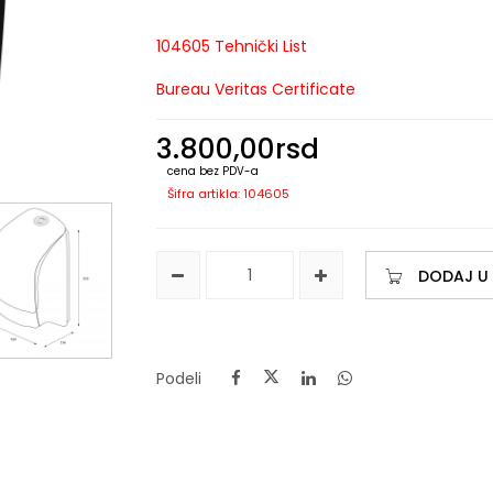
104605 Tehnički List
Bureau Veritas Certificate
3.800,00
rsd
cena bez PDV-a
Šifra artikla: 104605
DODAJ U
Podeli