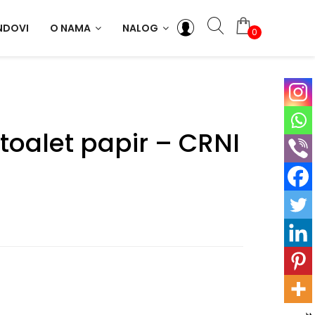
NDOVI
O NAMA
NALOG
0
toalet papir – CRNI