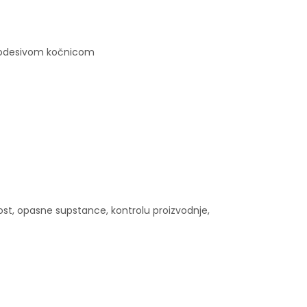
 podesivom kočnicom
ost, opasne supstance, kontrolu proizvodnje,