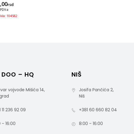
,00
rsd
 PDV-a
ikla: 104582
 DOO – HQ
NIŠ
var vojvode Mišića 14,
Josifa Pančića 2,
grad
Niš
 11 236 92 09
+381 60 660 82 04
 - 16:00
8:00 - 16:00