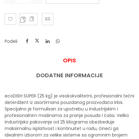
Podeli
OPIS
DODATNE INFORMACIJE
ecoDISH SUPER (25 kg) je visokokvalitetni, profesionalni tečni
deterdžent iz asortimana pouzdanog proizvođača Irbis.
Specijalno je formulisan za upotrebu u industrijskim i
profesionalnim mašinama za pranje posuđa i čaša. Veliko
industrijsko pakovanje od 25 kilograma obezbeđuje
maksimalnu isplativost i kontinuitet u radu, čineći ga
idealnim izborom za velike sisteme sa ogromnim brojem