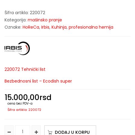
Šifra artikla:
220072
Kategorija:
mašinsko pranje
Oznake:
HoReCa
,
Irbis
,
Kuhinja
,
profesionalna hemija
220072 Tehnički list
Bezbednosni list – Ecodish super
15.000,00
rsd
cena bez PDV-a
Šifra artikla: 220072
DODAJ U KORPU