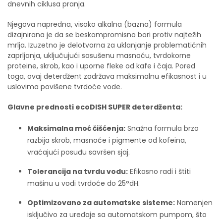
dnevnih ciklusa pranja.
Njegova napredna, visoko alkalna (bazna) formula
dizajnirana je da se beskompromisno bori protiv najtežih
mrlja. Izuzetno je delotvorna za uklanjanje problematičnih
zaprljanja, uključujući sasušenu masnoću, tvrdokorne
proteine, skrob, kao i uporne fleke od kafe i čaja. Pored
toga, ovaj deterdžent zadržava maksimalnu efikasnost i u
uslovima povišene tvrdoće vode.
Glavne prednosti ecoDISH SUPER deterdženta:
Maksimalna moć čišćenja:
Snažna formula brzo
razbija skrob, masnoće i pigmente od kofeina,
vraćajući posuđu savršen sjaj.
Tolerancija na tvrdu vodu:
Efikasno radi i štiti
mašinu u vodi tvrdoće do 25°dH.
Optimizovano za automatske sisteme:
Namenjen
isključivo za uređaje sa automatskom pumpom, što