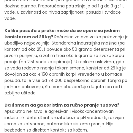
dozirne pumpe. Preporučena potrošnja je od 1 g do 3 g ; 1 L
vode, u zavisnosti od nivoa zaprljanosti posuđa i tvrdoće
vode.
Koliko posuđa u praksi može da se opere sa jednim
kanisterom od 25 kg?
Računica za ovo veliko pakovanje je
ubedljivo najpovoljnija. Standardna industrijska mašina (sa
koritom od oko 25L) povuče oko 50 grama deterdženta pri
prvom punjenju, a zatim troši oko 5 grama za svaku korpu
pranja (na 2,5L vode za ispiranje). U realnim uslovima, gde
se voda redovno menja tokom smene, kanister od 25 kg je
dovoljan za oko 4.150 opranih korpi. Prevedeno u komade
posuđa, to je više od 74.000 besprekorno opranih tanjira po
jednom pakovanju, što vam obezbeđuje dugotrajan rad i
ozbiljne uštede.
Da li smem da ga koristim za ručno pranje sudova?
Apsolutno ne. Ovo je agresivan i visokokoncentrovani
industrijski deterdžent izrazito bazne pH vrednosti, razvijen
samo za zatvorene, automatske sisteme pranja. Nije
bezbedan za direktan kontakt sa kožom.