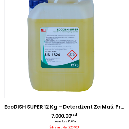
EcoDISH SUPER 12 Kg – Deterdžent Za Maš. Pranje
rsd
7.000,00
cena bez PDV-a
Šifra artikla: 220103