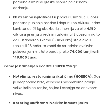
potpuno eliminiše greške osoblja pri ručnom
doziranju.
Ekstremna isplativost u praksi:
Uzimajući u obzir
početno punjenje mašine i dopunu po ciklusu, jedan
kanister od 25 kg obezbeđuje hemiju za oko
4.150
ciklusa pranja
u realnim uslovima! S obzirom na to
da u standardnu korpu (50×50 cm) staje oko 18
tanjira ili 36 čaša, to znači da sa jednim ovakvim
pakovanjem možete oprati preko
74.000 tanjira
ili
149.000 čaša
.
Kome je namenjen ecoDISH SUPER 25kg?
Hotelima, restoranima i kafićima (HORECA):
Gde
je neophodno brzo, efikasno i besprekorno pranje
velike količine tanjira, šoljica i escajga na dnevnom
nivou.
Ketering službama i velikim industrijskim