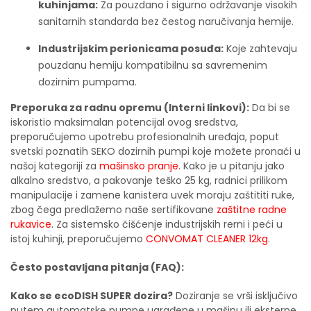
kuhinjama:
Za pouzdano i sigurno održavanje visokih
sanitarnih standarda bez čestog naručivanja hemije.
Industrijskim perionicama posuđa:
Koje zahtevaju
pouzdanu hemiju kompatibilnu sa savremenim
dozirnim pumpama.
Preporuka za radnu opremu (Interni linkovi):
Da bi se
iskoristio maksimalan potencijal ovog sredstva,
preporučujemo upotrebu profesionalnih uređaja, poput
svetski poznatih SEKO dozirnih pumpi koje možete pronaći u
našoj kategoriji za
mašinsko pranje
. Kako je u pitanju jako
alkalno sredstvo, a pakovanje teško 25 kg, radnici prilikom
manipulacije i zamene kanistera uvek moraju zaštititi ruke,
zbog čega predlažemo naše sertifikovane
zaštitne radne
rukavice
. Za sistemsko čišćenje industrijskih rerni i peći u
istoj kuhinji, preporučujemo
CONVOMAT CLEANER 12kg
.
Često postavljana pitanja (FAQ):
Kako se ecoDISH SUPER dozira?
Doziranje se vrši isključivo
putem automatske pumpe ugrađene u mašinu ili eksterne