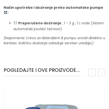
Način upotrebe i doziranje preko automatske pumpe
:
Preporučeno doziranje
; 1 – 3 g ; 1 L vode (Sistem
automatski povlači tečnost)
(Napomena: Crevo za deterdžent ili pumpu uroniti direktno u
kanister. Količinu doziranja određuje serviser uređaja.)
POGLEDAJTE I OVE PROIZVODE....