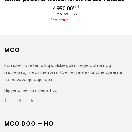
rsd
4.950,00
cena bez PDV-a
Šifra artikla: 101610
MCO
Kompletna rešenja kupatilske galanterije, potrošnog
materijala, sredstava za čišćenje i profesionalne opreme
za održavanje objekata.
Higijena nema alternativu
MCO DOO – HQ