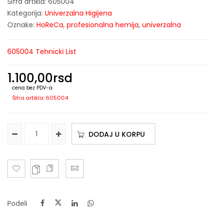
Šifra artikla:
605004
Kategorija:
Univerzalna Higijena
Oznake:
HoReCa
,
profesionalna hemija
,
univerzalna
605004 Tehnicki List
1.100,00
rsd
cena bez PDV-a
Šifra artikla: 605004
DODAJ U KORPU
Podeli