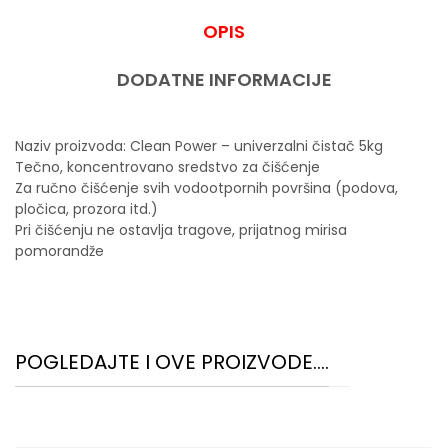
OPIS
DODATNE INFORMACIJE
Naziv proizvoda: Clean Power – univerzalni čistač 5kg
Tečno, koncentrovano sredstvo za čišćenje
Za ručno čišćenje svih vodootpornih površina (podova,
pločica, prozora itd.)
Pri čišćenju ne ostavlja tragove, prijatnog mirisa
pomorandže
POGLEDAJTE I OVE PROIZVODE....