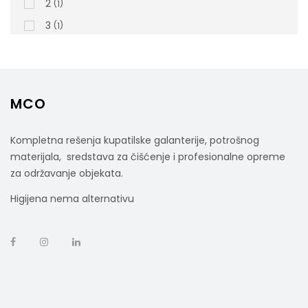
2
1
3
1
MCO
Kompletna rešenja kupatilske galanterije, potrošnog
materijala, sredstava za čišćenje i profesionalne opreme
za održavanje objekata.
Higijena nema alternativu
FreshenTech, 3sl, PAPERNET,230 Listova, 7 X 4
Rolni/pak