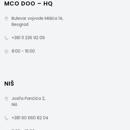
MCO DOO – HQ
Bulevar vojvode Mišića 14,
415248 Tehnički list
Beograd
rsd
2.300,00
+381 11 236 92 09
cena bez PDV-a
Šifra artikla: 415248
8:00 - 16:00
NIŠ
Josifa Pančića 2,
Niš
+381 60 660 82 04