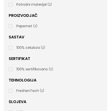
Potrošni materijal
2
PROIZVODJAČ
FreshenTech, 2sl, PAPERNET, 300 Listova, 7 X 4
Papernet
2
Rolni/pak
SASTAV
100% celuloza
2
SERTIFIKAT
415249 Tehnički list
100% sertifikovano
2
rsd
2.100,00
cena bez PDV-a
TEHNOLOGIJA
Šifra artikla: 415249
FreshenTech
2
SLOJEVA