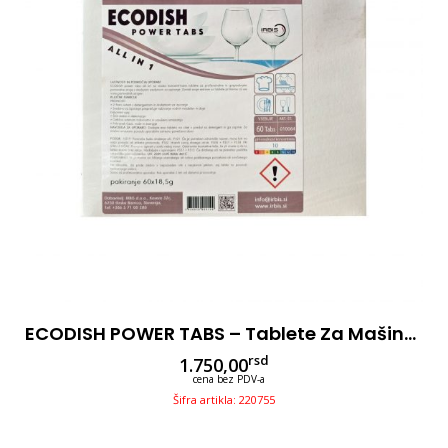
ECODISH POWER TABS – Tablete Za Mašinu, 60/1kom
rsd
1.750,00
cena bez PDV-a
Šifra artikla: 220755