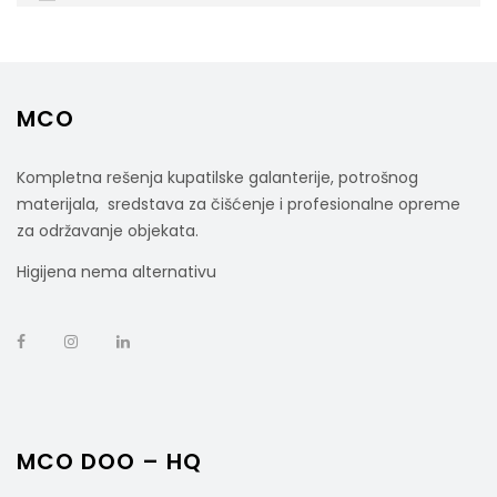
60/1kom
MCO
rsd
1.750,00
cena bez PDV-a
Kompletna rešenja kupatilske galanterije, potrošnog
Šifra artikla: 220755
materijala, sredstava za čišćenje i profesionalne opreme
za održavanje objekata.
Higijena nema alternativu
MCO DOO – HQ