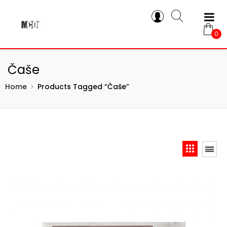
0
Čaše
Home
Products Tagged “čaše”