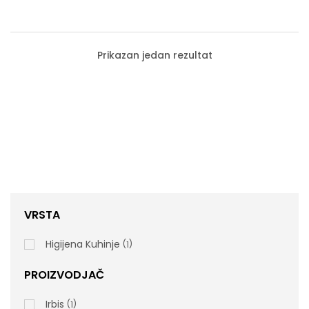
Prikazan jedan rezultat
VRSTA
Higijena Kuhinje
1
PROIZVODJAČ
ECODISH POWER TABS – Tablete Za Mašinu,
Irbis
1